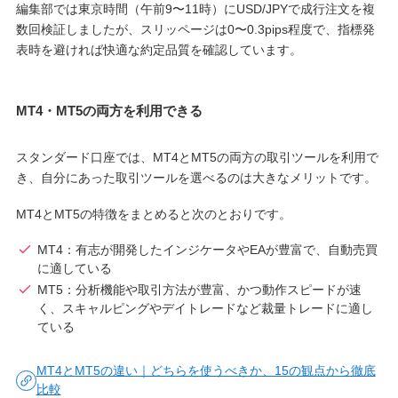
編集部では東京時間（午前9〜11時）にUSD/JPYで成行注文を複
数回検証しましたが、スリッページは0〜0.3pips程度で、指標発
表時を避ければ快適な約定品質を確認しています。
MT4・MT5の両方を利用できる
スタンダード口座では、MT4とMT5の両方の取引ツールを利用で
き、自分にあった取引ツールを選べるのは大きなメリットです。
MT4とMT5の特徴をまとめると次のとおりです。
MT4：有志が開発したインジケータやEAが豊富で、自動売買
に適している
MT5：分析機能や取引方法が豊富、かつ動作スピードが速
く、スキャルピングやデイトレードなど裁量トレードに適し
ている
MT4とMT5の違い｜どちらを使うべきか、15の観点から徹底
比較