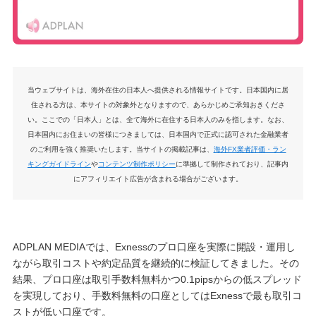
当ウェブサイトは、海外在住の日本人へ提供される情報サイトです。日本国内に居
住される方は、本サイトの対象外となりますので、あらかじめご承知おきくださ
い。ここでの「日本人」とは、全て海外に在住する日本人のみを指します。なお、
日本国内にお住まいの皆様につきましては、日本国内で正式に認可された金融業者
のご利用を強く推奨いたします。当サイトの掲載記事は、
海外FX業者評価・ラン
キングガイドライン
や
コンテンツ制作ポリシー
に準拠して制作されており、記事内
にアフィリエイト広告が含まれる場合がございます。
ADPLAN MEDIAでは、Exnessのプロ口座を実際に開設・運用し
ながら取引コストや約定品質を継続的に検証してきました。その
結果、プロ口座は取引手数料無料かつ0.1pipsからの低スプレッド
を実現しており、手数料無料の口座としてはExnessで最も取引コ
ストが低い口座です。