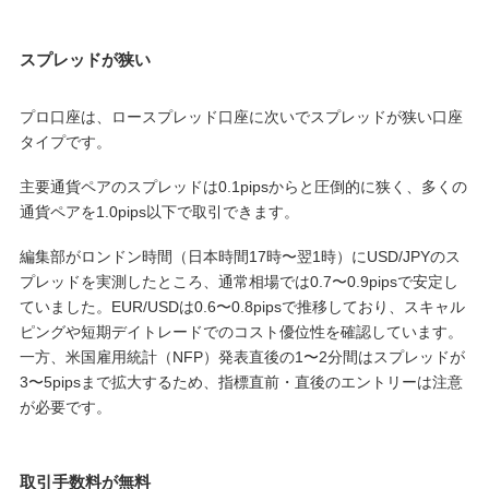
スプレッドが狭い
プロ口座は、ロースプレッド口座に次いでスプレッドが狭い口座
タイプです。
主要通貨ペアのスプレッドは0.1pipsからと圧倒的に狭く、多くの
通貨ペアを1.0pips以下で取引できます。
編集部がロンドン時間（日本時間17時〜翌1時）にUSD/JPYのス
プレッドを実測したところ、通常相場では0.7〜0.9pipsで安定し
ていました。EUR/USDは0.6〜0.8pipsで推移しており、スキャル
ピングや短期デイトレードでのコスト優位性を確認しています。
一方、米国雇用統計（NFP）発表直後の1〜2分間はスプレッドが
3〜5pipsまで拡大するため、指標直前・直後のエントリーは注意
が必要です。
取引手数料が無料