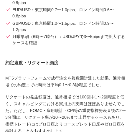
0.9pips
EUR/USD：東京時間0.7〜1.0pips、ロンドン時間0.6〜
0.8pips
GBP/USD：東京時間1.0〜1.5pips、ロンドン時間0.9〜
1.2pips
月曜早朝（6時〜7時台）：USD/JPYで3〜5pipsまで拡大する
ケースを確認
約定速度・リクオート頻度
MT5プラットフォームで成行注文を複数回計測した結果、通常相
場での約定までの時間は平均0.1〜0.3秒程度でした。
リクオートの発生頻度は、通常相場では100回中1〜2回程度と低
く、スキャルピングにおける実用上の支障はほぼありませんでし
た。ただし、FOMC・雇用統計・CPI等の重要指標発表直後の2〜
3分間は、リクオート率が10〜20%まで上昇するケースもあり、
指標トレードにはプロ口座よりロースプレッド口座やゼロ口座を
検討することをおすすめします。