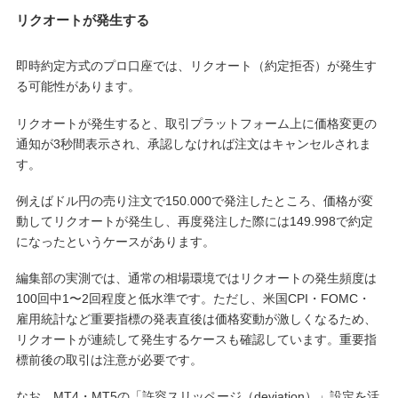
リクオートが発生する
即時約定方式のプロ口座では、リクオート（約定拒否）が発生す
る可能性があります。
リクオートが発生すると、取引プラットフォーム上に価格変更の
通知が3秒間表示され、承認しなければ注文はキャンセルされま
す。
例えばドル円の売り注文で150.000で発注したところ、価格が変
動してリクオートが発生し、再度発注した際には149.998で約定
になったというケースがあります。
編集部の実測では、通常の相場環境ではリクオートの発生頻度は
100回中1〜2回程度と低水準です。ただし、米国CPI・FOMC・
雇用統計など重要指標の発表直後は価格変動が激しくなるため、
リクオートが連続して発生するケースも確認しています。重要指
標前後の取引は注意が必要です。
なお、MT4・MT5の「許容スリッページ（deviation）」設定を活