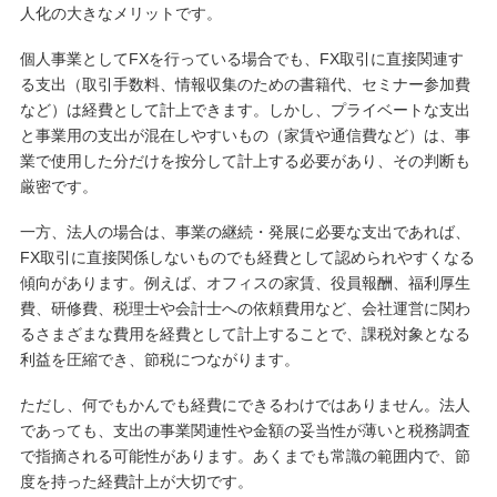
人化の大きなメリットです。
個人事業としてFXを行っている場合でも、FX取引に直接関連す
る支出（取引手数料、情報収集のための書籍代、セミナー参加費
など）は経費として計上できます。しかし、プライベートな支出
と事業用の支出が混在しやすいもの（家賃や通信費など）は、事
業で使用した分だけを按分して計上する必要があり、その判断も
厳密です。
一方、法人の場合は、事業の継続・発展に必要な支出であれば、
FX取引に直接関係しないものでも経費として認められやすくなる
傾向があります。例えば、オフィスの家賃、役員報酬、福利厚生
費、研修費、税理士や会計士への依頼費用など、会社運営に関わ
るさまざまな費用を経費として計上することで、課税対象となる
利益を圧縮でき、節税につながります。
ただし、何でもかんでも経費にできるわけではありません。法人
であっても、支出の事業関連性や金額の妥当性が薄いと税務調査
で指摘される可能性があります。あくまでも常識の範囲内で、節
度を持った経費計上が大切です。