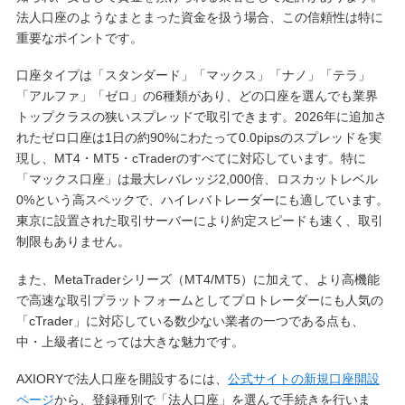
法人口座のようなまとまった資金を扱う場合、この信頼性は特に
重要なポイントです。
口座タイプは「スタンダード」「マックス」「ナノ」「テラ」
「アルファ」「ゼロ」の6種類があり、どの口座を選んでも業界
トップクラスの狭いスプレッドで取引できます。2026年に追加さ
れたゼロ口座は1日の約90%にわたって0.0pipsのスプレッドを実
現し、MT4・MT5・cTraderのすべてに対応しています。特に
「マックス口座」は最大レバレッジ2,000倍、ロスカットレベル
0%という高スペックで、ハイレバトレーダーにも適しています。
東京に設置された取引サーバーにより約定スピードも速く、取引
制限もありません。
また、MetaTraderシリーズ（MT4/MT5）に加えて、より高機能
で高速な取引プラットフォームとしてプロトレーダーにも人気の
「cTrader」に対応している数少ない業者の一つである点も、
中・上級者にとっては大きな魅力です。
AXIORYで法人口座を開設するには、
公式サイトの新規口座開設
ページ
から、登録種別で「法人口座」を選んで手続きを行いま