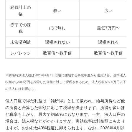
経費計上の
狭い
広い
幅
赤字での課
ほぼ無し
最低7万円〜
税
未決済利益
課税されない
課税される
レバレッジ
数百倍〜数千倍
数百倍〜数千倍
※防衛特別法人税は2026年4月1日以後に開始する事業年度から適用済み。基準法人
税額から500万円を控除した金額に対して課税されるため、法人税額が500万円以下
の法人には影響なし。
個人口座で得た利益は「雑所得」として扱われ、給与所得など他
の所得と合算した金額に応じて税率が決まります。所得が多いほ
ど税率も上がり、最大で約55%にもなります。一方、法人口座の
場合は、法人税などがかかりますが、実効税率は利益額にもより
ますが、おおむね40%程度に抑えられます。なお、2026年4月以