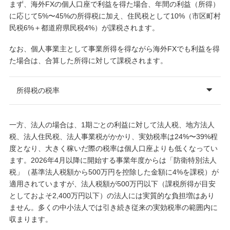
まず、海外FXの個人口座で利益を得た場合、年間の利益（所得）
に応じて5%〜45%の所得税に加え、住民税として10%（市区町村
民税6%＋都道府県民税4%）が課税されます。
なお、個人事業主として事業所得を得ながら海外FXでも利益を得
た場合は、合算した所得に対して課税されます。
所得税の税率
一方、法人の場合は、1期ごとの利益に対して法人税、地方法人
税、法人住民税、法人事業税がかかり、実効税率は24%〜39%程
度となり、大きく稼いだ際の税率は個人口座よりも低くなってい
ます。2026年4月以降に開始する事業年度からは「防衛特別法人
税」（基準法人税額から500万円を控除した金額に4%を課税）が
適用されていますが、法人税額が500万円以下（課税所得が目安
としておよそ2,400万円以下）の法人には実質的な負担増はあり
ません。多くの中小法人では引き続き従来の実効税率の範囲内に
収まります。