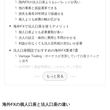
国内FXの法人口座よりもレバレッジが高い
他の事業と損益通算できる
損失を最長10年間まで繰越せる
個人よりも経費の幅が広がる
海外FXで法人口座を使うデメリット
個人口座よりも必要書類が多い
法人の設立・維持に費用と手間がかかる
利益が出なくても法人住民税の支払いが必要
法人口座開設でおすすめの海外FX業者7選
Vantage Trading：ボーナスが充実していて口座スペック
も優秀
AXIORY：資金管理がしっかりしていて安心
もっと見る
海外FXの個人口座と法人口座の違い