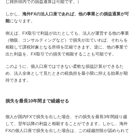
じ雑所得内での損益通算は可能です。）
しかし、
海外FXの法人口座であれば、他の事業との損益通算が可
能
になります。
例えば、FX取引で利益が出たとしても、法人が運営する他の事業
（物販、コンサルティングなど）で損失が出ていれば、それらを
相殺して課税対象となる所得を圧縮できます。逆に、他の事業で
出た利益を、FX取引での損失で相殺することも可能です。
このように、個人口座ではできない柔軟な損益計算ができるた
め、法人全体として見たときの税負担を最小限に抑える効果が期
待できます。
損失を最長10年間まで繰越せる
個人が国内FXで損失を出した場合、その損失を最長3年間繰り越
して、翌年以降の利益と相殺することができます。しかし、海外
FXの個人口座で損失を出した場合は、この繰越控除が認められて