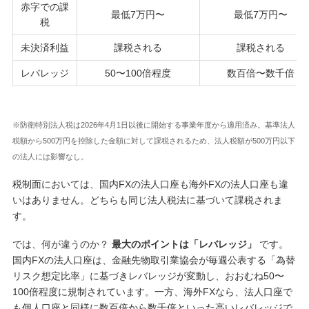
赤字での課
最低7万円〜
最低7万円〜
税
未決済利益
課税される
課税される
レバレッジ
50〜100倍程度
数百倍〜数千倍
※防衛特別法人税は2026年4月1日以後に開始する事業年度から適用済み。基準法人
税額から500万円を控除した金額に対して課税されるため、法人税額が500万円以下
の法人には影響なし。
税制面においては、国内FXの法人口座も海外FXの法人口座も違
いはありません。どちらも同じ法人税法に基づいて課税されま
す。
では、何が違うのか？
最大のポイントは「レバレッジ」
です。
国内FXの法人口座は、金融先物取引業協会が毎週公表する「為替
リスク想定比率」に基づきレバレッジが変動し、おおむね50〜
100倍程度に規制されています。一方、海外FXなら、法人口座で
も個人口座と同様に数百倍から数千倍といった高いレバレッジで