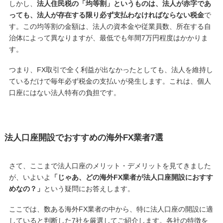
しかし、
法人住民税の「均等割」というものは、法人が赤字であ
っても、法人が存在する限り必ず支払わなければならない税金
で
す。この均等割の金額は、法人の資本金や従業員数、所在する自
治体によって異なりますが、最低でも年間7万円程度はかかりま
す。
つまり、FX取引で全く利益が出なかったとしても、法人を維持し
ているだけで毎年必ず税金の支払いが発生します。これは、個人
口座にはない法人特有の負担です。
法人口座開設でおすすめの海外FX業者7選
さて、ここまで法人口座のメリット・デメリットを見てきました
が、いよいよ
「じゃあ、どの海外FX業者が法人口座開設におすす
めなの？」
という疑問にお答えします。
ここでは、数ある海外FX業者の中から、特に法人口座の開設に適
していると判断した7社を厳選してご紹介します。各社の特徴を