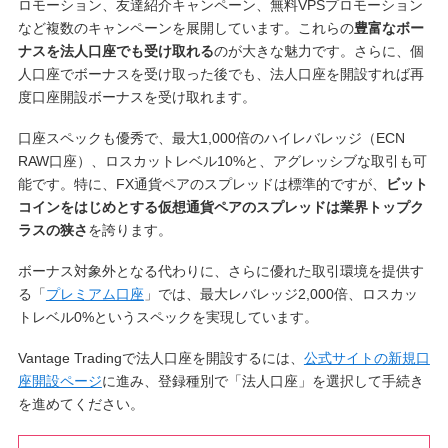
ロモーション、友達紹介キャンペーン、無料VPSプロモーション
など複数のキャンペーンを展開しています。これらの
豊富なボー
ナスを法人口座でも受け取れる
のが大きな魅力です。さらに、個
人口座でボーナスを受け取った後でも、法人口座を開設すれば再
度口座開設ボーナスを受け取れます。
口座スペックも優秀で、最大1,000倍のハイレバレッジ（ECN
RAW口座）、ロスカットレベル10%と、アグレッシブな取引も可
能です。特に、FX通貨ペアのスプレッドは標準的ですが、
ビット
コインをはじめとする仮想通貨ペアのスプレッドは業界トップク
ラスの狭さ
を誇ります。
ボーナス対象外となる代わりに、さらに優れた取引環境を提供す
る「
プレミアム口座
」では、最大レバレッジ2,000倍、ロスカッ
トレベル0%というスペックを実現しています。
Vantage Tradingで法人口座を開設するには、
公式サイトの新規口
座開設ページ
に進み、登録種別で「法人口座」を選択して手続き
を進めてください。