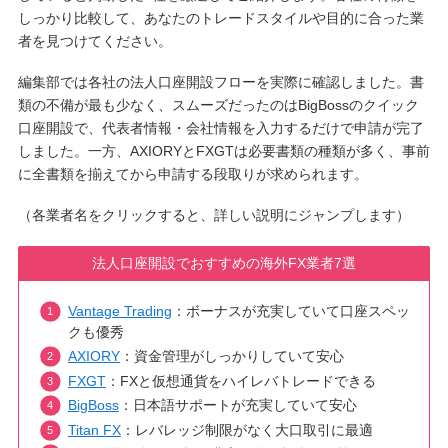
しっかり比較して、あなたのトレードスタイルや目的に合った業
者を見つけてください。
編集部では各社の法人口座開設フローを実際に確認しました。書
類の不備が最も少なく、スムーズだったのはBigBossのクイック
口座開設で、代表者情報・会社情報を入力するだけで申請が完了
しました。一方、AXIORYとFXGTは必要書類の種類が多く、事前
に全書類を揃えてから申請する段取りが求められます。
（各業者名をクリックすると、詳しい説明にジャンプします）
法人口座開設でおすすめの海外FX業者7選
Vantage Trading
：ボーナスが充実していて口座スペッ
クも優秀
AXIORY
：資金管理がしっかりしていて安心
FXGT
：FXと仮想通貨をハイレバトレードできる
BigBoss
：日本語サポートが充実していて安心
Titan FX
：レバレッジ制限がなく大口取引に最適