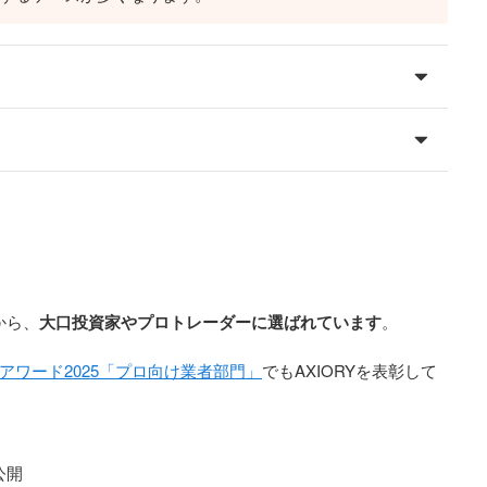
から、
大口投資家やプロトレーダーに選ばれています
。
Xアワード2025「プロ向け業者部門」
でもAXIORYを表彰して
公開