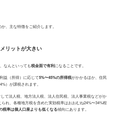
るのか、主な特徴をご紹介します。
メリットが大きい
は、なんといっても
税金面で有利
になることです。
の利益（所得）に応じて
5%〜45%の所得税
がかかるほか、住民
4%）が課税されます。
対して法人税、地方法人税、法人住民税、法人事業税などがか
えられ、各種地方税を含めた実効税率はおおむね24%〜34%程
の税率は個人口座よりも低くなる
傾向にあります。