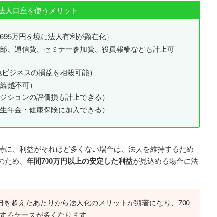
の法人口座を使うメリット
695万円を境に法人有利が顕在化）
部、通信費、セミナー参加費、役員報酬なども計上可
他ビジネスの損益を相殺可能）
は繰越不可）
ジションの評価損も計上できる）
生年金・健康保険に加入できる）
特に、利益がそれほど多くない場合は、法人を維持するため
のため、
年間700万円以上の安定した利益
が見込める場合に法
円を超えたあたりから法人化のメリットが顕著になり、700
するケースが多くなります。