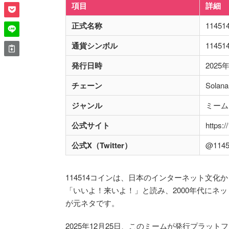
項目
詳細
正式名称
114514
通貨シンボル
11451
発行日時
2025
チェーン
Sola
ジャンル
ミーム
公式サイト
https:
公式X（Twitter）
@1145
114514コインは、日本のインターネット文化
「いいよ！来いよ！」と読み、2000年代にネ
が元ネタです。
2025年12月25日、このミームが発行プラットフォ