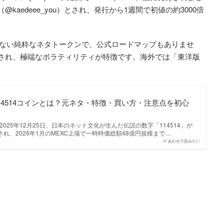
aedeee_you）とされ、発行から1週間で初値の約3000倍
持たない純粋なネタトークンで、公式ロードマップもありませ
され、極端なボラティリティが特徴です。海外では「東洋版
114514コインとは？元ネタ・特徴・買い方・注意点を初心
す。2025年12月25日、日本のネット文化が生んだ伝説の数字「114514」が
れ、2026年1月のMEXC上場で一時時価総額48億円規模まで…
あわせて読みたい