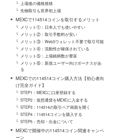
上場後の価格推移
先物取引も世界初上場
MEXCで114514コインを取引するメリット
メリット①：日本人でも使いやすい
メリット②：取引手数料が安い
メリット③：Web3ウォレット不要で取引可能
メリット④：流動性が確保されている
メリット⑤：上場銘柄数が豊富
メリット⑥：新規ユーザー向けボーナスがあ
る
MEXCでの114514コイン購入方法【初心者向
け完全ガイド】
STEP1：MEXCに口座登録する
STEP2：仮想通貨をMEXCに入金する
STEP3：114514の取引ペア画面を開く
STEP4：114514コインを購入する
STEP5：売却・出金について
MEXCで開催中の114514コイン関連キャンペ
ーン