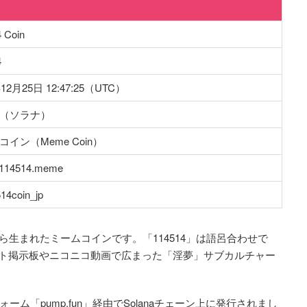
 Coin
4
年12月25日 12:47:25（UTC）
na（ソラナ）
コイン（Meme Coin）
//114514.meme
14coin_jp
から生まれたミームコインです。「114514」は語呂合わせで
ット掲示板やニコニコ動画で広まった「淫夢」サブカルチャー
ーム「pump.fun」経由でSolanaチェーン上に発行されまし