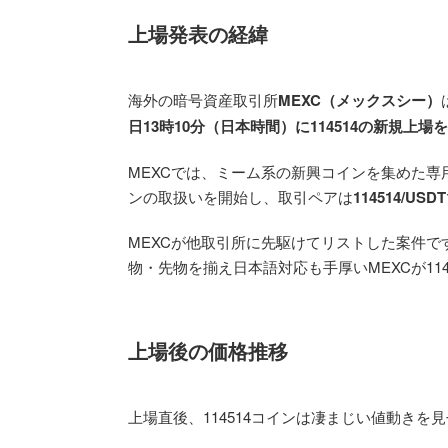
上場発表の経緯
海外の暗号資産取引所
MEXC（メックスシー）
日13時10分（日本時間）に114514の新規上場
MEXCでは、ミーム系の新興コインを集めた専用
ンの取扱いを開始し、取引ペアは
114514/USDT
MEXCが他取引所に先駆けてリストした案件です。そ
物・先物を揃え日本語対応も手厚いMEXCが11
上場後の価格推移
上場直後、114514コインは凄まじい値動きを