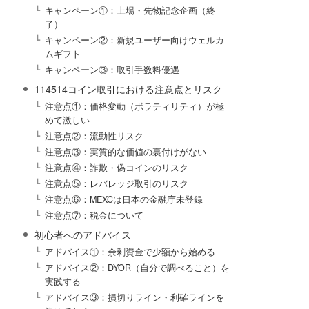
キャンペーン①：上場・先物記念企画（終
了）
キャンペーン②：新規ユーザー向けウェルカ
ムギフト
キャンペーン③：取引手数料優遇
114514コイン取引における注意点とリスク
注意点①：価格変動（ボラティリティ）が極
めて激しい
注意点②：流動性リスク
注意点③：実質的な価値の裏付けがない
注意点④：詐欺・偽コインのリスク
注意点⑤：レバレッジ取引のリスク
注意点⑥：MEXCは日本の金融庁未登録
注意点⑦：税金について
初心者へのアドバイス
アドバイス①：余剰資金で少額から始める
アドバイス②：DYOR（自分で調べること）を
実践する
アドバイス③：損切りライン・利確ラインを