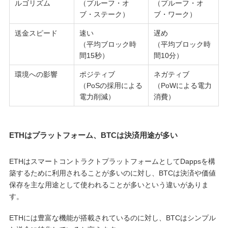
ルゴリズム
（プルーフ・オ
（プルーフ・オ
ブ・ステーク）
ブ・ワーク）
送金スピード
速い
遅め
（平均ブロック時
（平均ブロック時
間15秒）
間10分）
環境への影響
ポジティブ
ネガティブ
（PoSの採用による
（PoWによる電力
電力削減）
消費）
ETHはプラットフォーム、BTCは決済用途が多い
ETHはスマートコントラクトプラットフォームとしてDappsを構
築するために利用されることが多いのに対し、BTCは決済や価値
保存を主な用途として使われることが多いという違いがありま
す。
ETHには豊富な機能が搭載されているのに対し、BTCはシンプル