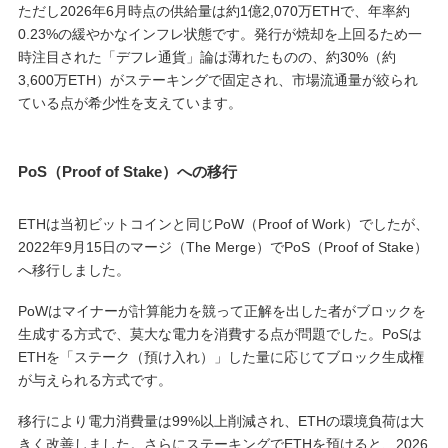
ただし2026年6月時点の供給量は約1億2,070万ETHで、年率約
0.23%の緩やかなインフレ状態です。発行が焼却を上回るため一
時注目された「デフレ通貨」論は薄れたものの、約30%（約
3,600万ETH）がステーキングで固定され、市場流通量が絞られ
ている点が希少性を支えています。
PoS（Proof of Stake）への移行
ETHは当初ビットコインと同じPoW（Proof of Work）でしたが、
2022年9月15日のマージ（The Merge）でPoS（Proof of Stake）
へ移行しました。
PoWはマイナーが計算能力を競って正解を出した者がブロックを
生成する方式で、莫大な電力を消費する点が問題でした。PoSは
ETHを「ステーク（預け入れ）」した量に応じてブロック生成権
が与えられる方式です。
移行により電力消費量は99%以上削減され、ETHの環境負荷は大
きく改善しました。さらにステーキングでETHを預けると、2026