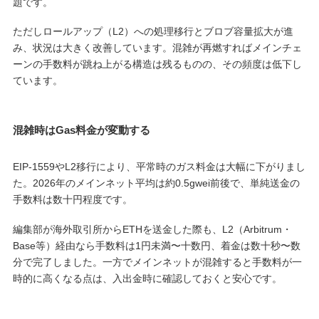
題です。
ただしロールアップ（L2）への処理移行とブロブ容量拡大が進
み、状況は大きく改善しています。混雑が再燃すればメインチェ
ーンの手数料が跳ね上がる構造は残るものの、その頻度は低下し
ています。
混雑時はGas料金が変動する
EIP-1559やL2移行により、平常時のガス料金は大幅に下がりまし
た。2026年のメインネット平均は約0.5gwei前後で、単純送金の
手数料は数十円程度です。
編集部が海外取引所からETHを送金した際も、L2（Arbitrum・
Base等）経由なら手数料は1円未満〜十数円、着金は数十秒〜数
分で完了しました。一方でメインネットが混雑すると手数料が一
時的に高くなる点は、入出金時に確認しておくと安心です。