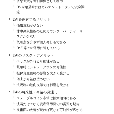
仮想通貨を過剰担保として利用
DAIが急落時にはガバナンストークンで資金調
達
DAIを保有するメリット
価格変動が少ない
非中央集権型のためカウンターパーティーリ
スクが少ない
取引所を介さず個人発行もできる
DeFi等での運用に適している
DAIのリスク・デメリット
ペッグが外れる可能性がある
緊急時にシャットダウンの可能性
担保資産価格の影響を大きく受ける
値上がり益は望めない
法規制の動向次第では影響を受ける
DAIの将来性・今後の見通し
ステーブルコイン市場は拡大傾向にある
決済だけでなく資産運用面での需要も期待
技術面の改善が続けば更なる可能性が広がる