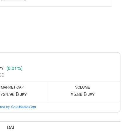
(0.01%)
PY
SD
MARKET CAP
VOLUME
¥724.96 B
¥5.86 B
JPY
JPY
red by CoinMarketCap
DAI