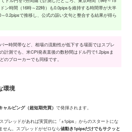
たってドル円を1分間隔で計測したところ、東京時間（9時～15
ンドン時間（16時～22時）も0.0pipsを維持する時間帯が大半
0～0.2pipsで推移し、公式の謳い文句と整合する結果が得ら
バー時間帯など、相場の流動性が低下する場面ではスプレ
測でも、米CPI発表直後の数秒間はドル円で1.2pipsま
どのブローカーでも同様です。
な環境
キャルピング（超短期売買）
で発揮されます。
sのスプレッドがあれば実質的に「±1pips」からのスタートにな
ません。スプレッドがゼロなら
値動き1pipsだけでもサクッと