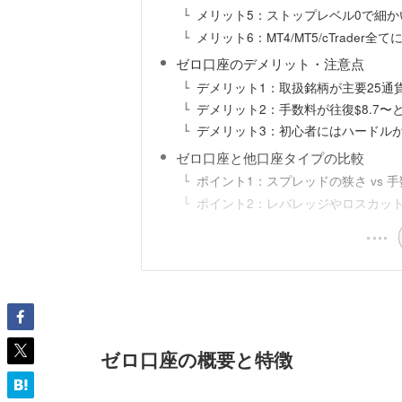
メリット5：ストップレベル0で細
メリット6：MT4/MT5/cTrader全て
ゼロ口座のデメリット・注意点
デメリット1：取扱銘柄が主要25通
デメリット2：手数料が往復$8.7〜
デメリット3：初心者にはハードル
ゼロ口座と他口座タイプの比較
ポイント1：スプレッドの狭さ vs 
ポイント2：レバレッジやロスカッ
ゼロ口座の概要と特徴