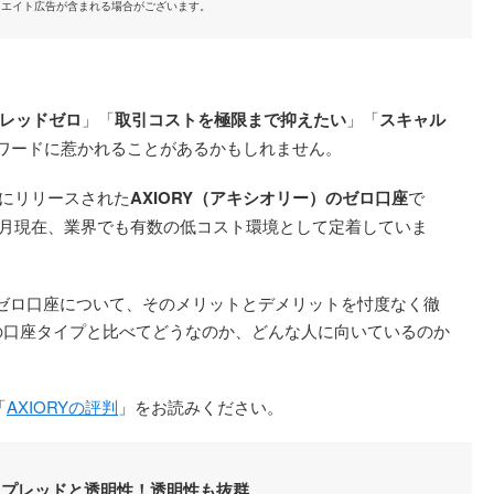
リエイト広告が含まれる場合がございます。
レッドゼロ
」「
取引コストを極限まで抑えたい
」「
スキャル
ワードに惹かれることがあるかもしれません。
月にリリースされた
AXIORY（アキシオリー）のゼロ口座
で
年5月現在、業界でも有数の低コスト環境として定着していま
ORYのゼロ口座について、そのメリットとデメリットを忖度なく徹
の口座タイプと比べてどうなのか、どんな人に向いているのか
「
AXIORYの評判
」をお読みください。
スプレッドと透明性！透明性も抜群