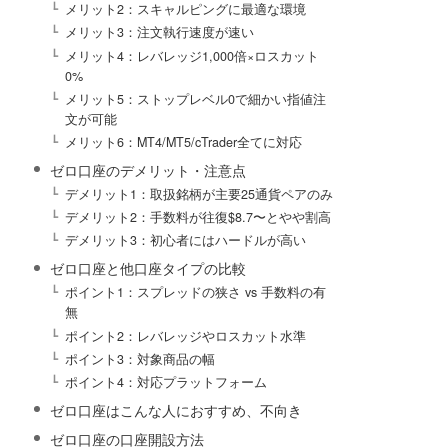
メリット2：スキャルピングに最適な環境
メリット3：注文執行速度が速い
メリット4：レバレッジ1,000倍×ロスカット
0%
メリット5：ストップレベル0で細かい指値注
文が可能
メリット6：MT4/MT5/cTrader全てに対応
ゼロ口座のデメリット・注意点
デメリット1：取扱銘柄が主要25通貨ペアのみ
デメリット2：手数料が往復$8.7〜とやや割高
デメリット3：初心者にはハードルが高い
ゼロ口座と他口座タイプの比較
ポイント1：スプレッドの狭さ vs 手数料の有
無
ポイント2：レバレッジやロスカット水準
ポイント3：対象商品の幅
ポイント4：対応プラットフォーム
ゼロ口座はこんな人におすすめ、不向き
ゼロ口座の口座開設方法