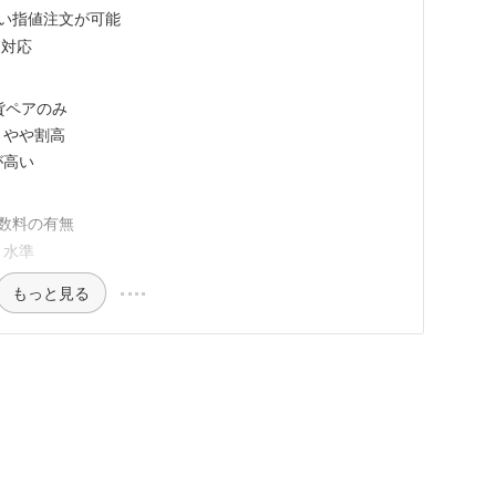
かい指値注文が可能
に対応
貨ペアのみ
とやや割高
が高い
手数料の有無
ト水準
もっと見る