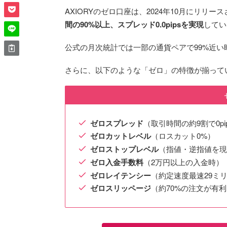
AXIORYのゼロ口座は、2024年10月にリリ
間の90%以上、スプレッド0.0pipsを実現
してい
公式の月次統計では一部の通貨ペアで99%近
さらに、以下のような「ゼロ」の特徴が揃って
ゼロスプレッド
（取引時間の約9割で0pi
ゼロカットレベル
（ロスカット0%）
ゼロストップレベル
（指値・逆指値を現
ゼロ入金手数料
（2万円以上の入金時）
ゼロレイテンシー
（約定速度最速29ミ
ゼロスリッページ
（約70%の注文が有利ま