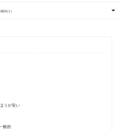
者様向け）
のほうが安い
が一般的