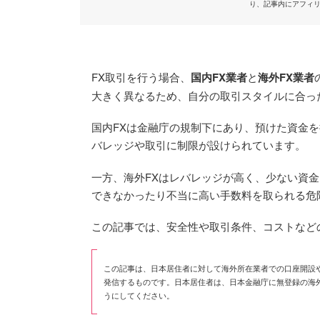
り、記事内にアフィ
FX取引を行う場合、
国内FX業者
と
海外FX業者
大きく異なるため、自分の取引スタイルに合っ
国内FXは金融庁の規制下にあり、預けた資金
バレッジや取引に制限が設けられています。
一方、海外FXはレバレッジが高く、少ない資
できなかったり不当に高い手数料を取られる危
この記事では、安全性や取引条件、コストなど
この記事は、日本居住者に対して海外所在業者での口座開設
発信するものです。日本居住者は、日本金融庁に無登録の海
うにしてください。