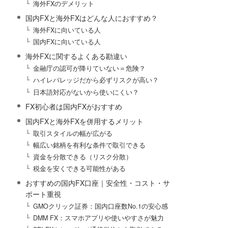
海外FXのデメリット
国内FXと海外FXはどんな人におすすめ？
海外FXに向いている人
国内FXに向いている人
海外FXに関するよくある勘違い
金融庁の認可が降りていない＝危険？
ハイレバレッジだから必ずリスクが高い？
日本語対応がないから使いにくい？
FX初心者は国内FXがおすすめ
国内FXと海外FXを併用するメリット
取引スタイルの幅が広がる
幅広い銘柄を有利な条件で取引できる
資金を分散できる（リスク分散）
税金を安くできる可能性がある
おすすめの国内FX口座｜安全性・コスト・サ
ポート重視
GMOクリック証券：国内口座数No.1の安心感
DMM FX：スマホアプリや使いやすさが魅力