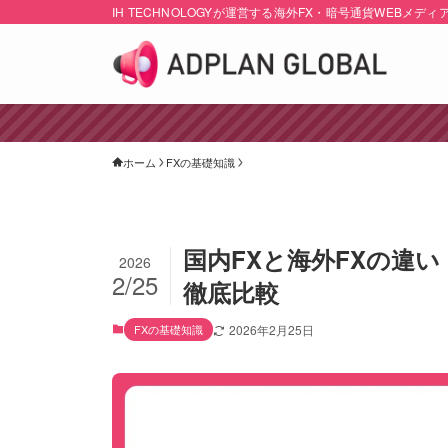
IH TECHNOLOGYが運営する海外FX・暗号通貨WEBメディ
ホーム
FXの基礎知識
国内FXと海外FXの違
2026
2/25
徹底比較
FXの基礎知識
2026年2月25日