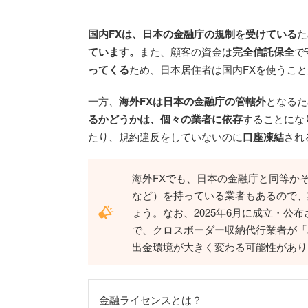
国内FXは、日本の金融庁の規制を受けている
た
ています。
また、顧客の資金は
完全信託保全
で
ってくる
ため、日本居住者は国内FXを使うこ
一方、
海外FXは日本の金融庁の管轄外
となるた
るかどうかは、個々の業者に依存
することにな
たり、規約違反をしていないのに
口座凍結
され
海外FXでも、日本の金融庁と同等かそ
など）を持っている業者もあるので、
ょう。なお、2025年6月に成立・公
で、クロスボーダー収納代行業者が「
出金環境が大きく変わる可能性があり
金融ライセンスとは？