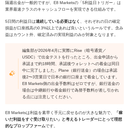
隔週出金が一般的ですが、E8 Marketsの「5利益日トリガー」は
業界最速クラスのキャッシュフローを実現できる仕組みです。
5日間の利益日は
連続している必要はなく
、それぞれの日の確定
損益が口座残高の0.3%以上であれば良いというルールです。含み
益はカウント外、確定済みの実現利益のみが対象となります。
編集部が2026年4月に実際にRise（暗号通貨／
USDC）で出金テストを行ったところ、出金申請から
承認まで約18時間、承認後ウォレットへの着金は同日
中に完了しました。Plane（銀行送金）の場合は承認
後2〜3営業日で日本の銀行口座まで着金しています。
E8 Markets側の出金手数料はゼロですが、銀行送金の
場合は中継銀行や着金銀行で為替手数料が差し引かれ
る点には注意してください。
E8 Marketsは利益を素早く手元に戻せるのが大きな魅力で、
「稼
いだ利益をすぐ受け取りたい」と考えるトレーダーにとって理想
的なプロップファーム
です。