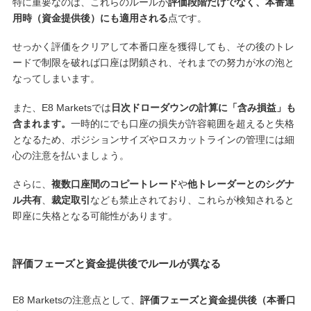
特に重要なのは、これらのルールが
評価段階だけでなく、本番運
用時（資金提供後）にも適用される
点です。
せっかく評価をクリアして本番口座を獲得しても、その後のトレ
ードで制限を破れば口座は閉鎖され、それまでの努力が水の泡と
なってしまいます。
また、E8 Marketsでは
日次ドローダウンの計算に「含み損益」も
含まれます。
一時的にでも口座の損失が許容範囲を超えると失格
となるため、ポジションサイズやロスカットラインの管理には細
心の注意を払いましょう。
さらに、
複数口座間のコピートレード
や
他トレーダーとのシグナ
ル共有
、
裁定取引
なども禁止されており、これらが検知されると
即座に失格となる可能性があります。
評価フェーズと資金提供後でルールが異なる
E8 Marketsの注意点として、
評価フェーズと資金提供後（本番口