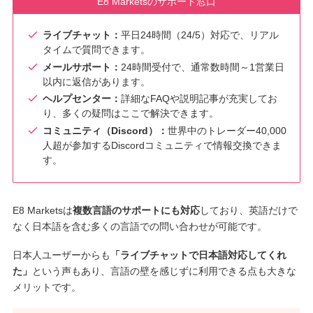
E8 Marketsのサポート窓口
ライブチャット：
平日24時間（24/5）対応で、リアル
タイムで質問できます。
メールサポート：
24時間受付で、通常数時間～1営業日
以内に返信があります。
ヘルプセンター：
詳細なFAQや説明記事が充実してお
り、多くの疑問はここで解決できます。
コミュニティ（Discord）：
世界中のトレーダー40,000
人超が参加するDiscordコミュニティで情報交換できま
す。
E8 Marketsは
複数言語のサポートにも対応
しており、英語だけで
なく日本語を含む多くの言語での問い合わせが可能です。
日本人ユーザーからも
「ライブチャットで日本語対応してくれ
た」
という声もあり、言語の壁を感じずに利用できる点も大きな
メリットです。