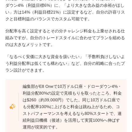
ダウン4%（利益目標6%）に、「より大きな含み益の余裕がほし
い」方は14%（利益目標21%）に設定するなど、自分の許容リス
クと目標利益のバランスでカスタム可能です。
分配率を高く設定するとその分チャレンジ料金も上乗せされる仕
組みですが、自分のトレードスタイルに合わせてプランを組める
のは大きなメリットです。
「なるべく安価に大きな資金を扱いたい」「手数料負けしないよ
う利益分配率は低くても構わない」など、自分の戦略に合ったプ
ラン設計ができます。
編集部がE8 Oneで10万ドル口座・ドローダウン4%・
利益分配80%の設定で見積もりを取ったところ、料金
は$260（約39,000円）でした。同じ10万ドル口座で
も分配率100%に上げると料金は跳ね上がるため、コ
ストパフォーマンスを考えるなら80%スタートで、連
続利益日機構（後述）を活用して実質100%へ伸ばす
運用が現実的です。