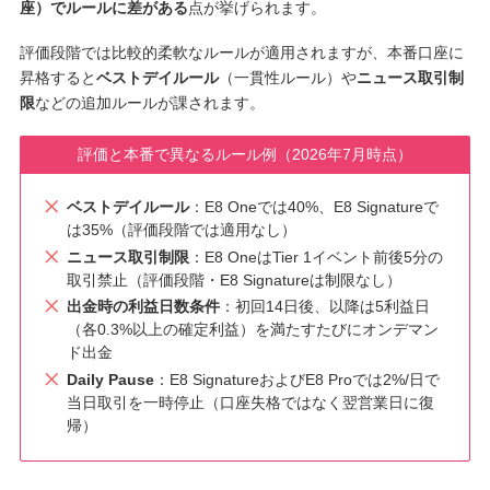
座）でルールに差がある
点が挙げられます。
評価段階では比較的柔軟なルールが適用されますが、本番口座に
昇格すると
ベストデイルール
（一貫性ルール）や
ニュース取引制
限
などの追加ルールが課されます。
評価と本番で異なるルール例（2026年7月時点）
ベストデイルール
：E8 Oneでは40%、E8 Signatureで
は35%（評価段階では適用なし）
ニュース取引制限
：E8 OneはTier 1イベント前後5分の
取引禁止（評価段階・E8 Signatureは制限なし）
出金時の利益日数条件
：初回14日後、以降は5利益日
（各0.3%以上の確定利益）を満たすたびにオンデマン
ド出金
Daily Pause
：E8 SignatureおよびE8 Proでは2%/日で
当日取引を一時停止（口座失格ではなく翌営業日に復
帰）