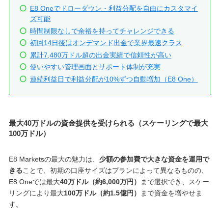
E8 Oneでドローダウン・利益分配を自由にカスタマイ
ズ可能
時間制限なしで余裕を持ってチャレンジできる
初回14日後はオンデマンド出金で業界最速クラス
累計7,480万ドル超の出金実績で信頼性が高い
使いやすい管理画面とサポート体制が充実
連続利益日で利益分配が10%ずつ自動増加（E8 One）
最大40万ドルの資金提供を受けられる（スケーリングで最大
100万ドル）
E8 Marketsの最大の魅力は、
少額の参加費で大きな資金を運用で
きる
ことで、初期の口座サイズはプランによって異なるものの、
E8 Oneでは最大
40万ドル（約6,000万円）
まで選択でき、スケー
リングにより最大
100万ドル（約1.5億円）
まで資金を増やせま
す。