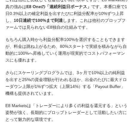
真の強みは
E8 Oneの「連続利益日ボーナス」
です。本番口座で1
日0.3%以上の確定利益を出すたびに利益分配率が10%ずつ上昇
し、
10日連続で100%まで到達
します。これは他社のプロップフ
ァームでは見られないE8独自の仕組みです。
もちろん購入時から利益分配率100%を選択することもできます
が、料金は跳ね上がるため、80%スタートで実績を積みながら自
動的に100%へ昇格していく運用が現実的でコストパフォーマン
スにも優れます。
さらにスケーリングプログラムでは、3ヶ月で10%以上の純利益
を出すと25%の資金増額が行われるほか、出金のたびに最大ドロ
ーダウン上限が1%ずつ拡大（上限14%）する「Payout Buffer」
機構も提供されています。
E8 Marketsは「トレーダーにより多くの利益を還元する」という
姿勢が強く、長期的にプロップトレーダーとして活動したい方に
とって魅力的な環境です。