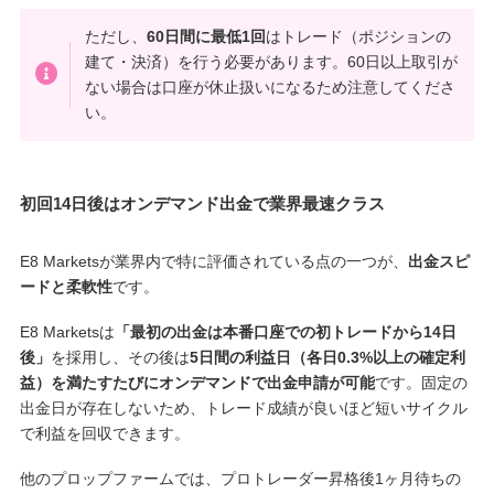
ただし、
60日間に最低1回
はトレード（ポジションの
建て・決済）を行う必要があります。60日以上取引が
ない場合は口座が休止扱いになるため注意してくださ
い。
初回14日後はオンデマンド出金で業界最速クラス
E8 Marketsが業界内で特に評価されている点の一つが、
出金スピ
ードと柔軟性
です。
E8 Marketsは
「最初の出金は本番口座での初トレードから14日
後」
を採用し、その後は
5日間の利益日（各日0.3%以上の確定利
益）を満たすたびにオンデマンドで出金申請が可能
です。固定の
出金日が存在しないため、トレード成績が良いほど短いサイクル
で利益を回収できます。
他のプロップファームでは、プロトレーダー昇格後1ヶ月待ちの