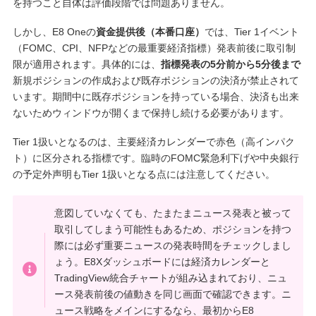
を持つこと自体は評価段階では問題ありません。
しかし、E8 Oneの
資金提供後（本番口座）
では、Tier 1イベント
（FOMC、CPI、NFPなどの最重要経済指標）発表前後に取引制
限が適用されます。具体的には、
指標発表の5分前から5分後まで
新規ポジションの作成および既存ポジションの決済が禁止されて
います。期間中に既存ポジションを持っている場合、決済も出来
ないためウィンドウが開くまで保持し続ける必要があります。
Tier 1扱いとなるのは、主要経済カレンダーで赤色（高インパク
ト）に区分される指標です。臨時のFOMC緊急利下げや中央銀行
の予定外声明もTier 1扱いとなる点には注意してください。
意図していなくても、たまたまニュース発表と被って
取引してしまう可能性もあるため、ポジションを持つ
際には必ず重要ニュースの発表時間をチェックしまし
ょう。E8Xダッシュボードには経済カレンダーと
TradingView統合チャートが組み込まれており、ニュ
ース発表前後の値動きを同じ画面で確認できます。ニ
ュース戦略をメインにするなら、最初からE8