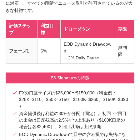
に対応し、すべての段階でニュース取引が許可されているのが大
きな特徴です。
評価ステッ
利益目
ドローダウン
期限
プ
標
EOD Dynamic Drawdow
無制
フェーズ1
6%
n
限
＋2% Daily Pause
E8 Signatureの特徴
FXの口座サイズは$25,000〜$150,000（料金例：
$25K=$110、$50K=$150、$100K=$260、$150K=$390
）
資金提供後は利益の80%が分配（固定）。初回・2回目
の出金は口座残高の2.5%ずつ上限あり（$100K口座の
場合は各$2,400）、3回目以降は上限撤廃
EOD Dynamic Drawdownで日中の含み損では失格にな