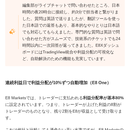
編集部がライブチャットで問い合わせたところ、日本
時間の夜20時台に接続し、約3分で担当者と繋がりま
した。質問は英語で送りましたが、翻訳ツールを使っ
た日本語での返答もあり、基本的なやりとりは日本語
でも対応してもらえました。専門的な質問は英語で問
い合わせた方がスムーズで、技術系のチケットでも24
時間以内に一次回答が返ってきました。E8Xダッシュ
ボードにはTradingView統合や利益分配の可視化な
ど、自助解決のための機能も充実しています。
連続利益日で利益分配が10%ずつ自動増加（E8 One）
E8 Marketsでは、トレーダーに支払われる
利益分配率が基本80%
に設定されています。つまり、トレーダーが上げた利益の8割が
トレーダーのものとなり、残り2割をE8が収益として受け取りま
す。
これは他社と比較しても遜色ない高い水準ですが、E8 Marketsの