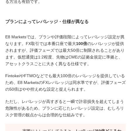
る方法も有効です。
プランによってレバレッジ・仕様が異なる
E8 Marketsでは、プランや評価段階によってレバレッジ設定が異
なります。FX取引では本番口座で最大
100倍
のレバレッジが提供
されますが、評価フェーズでは最大50倍に制限されることがあり
ます。仮想通貨は1:2程度、先物はCMEの証拠金規定に準拠と、
アセットクラスごとに大きく異なる仕様です。
FintokeiやFTMOなどでも最大100倍のレバレッジを提供している
ため、E8 MarketsのFXレバレッジは同水準ですが、評価フェーズ
の50倍はやや控えめな設定と捉えられます。
ただし、レバレッジが高すぎると一瞬で許容損失を超えてしまう
危険性があるため、プランに応じたレバレッジ設定は、むしろリ
スク管理の観点からは合理的な仕組みです。
実際にトレードしてみると、
レバレッジ50倍どころか