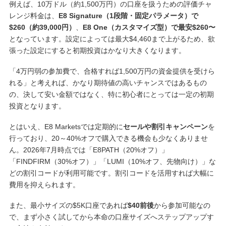
例えば、10万ドル（約1,500万円）の口座を扱うための評価チャ
レンジ料金は、
E8 Signature（1段階・固定パラメータ）で
$260（約39,000円）
、
E8 One（カスタマイズ型）で最安$260〜
となっています。設定によっては最大$4,460まで上がるため、欲
張った設定にすると初期投資はかなり大きくなります。
「4万円弱の参加費で、合格すれば1,500万円の資金提供を受けら
れる」と考えれば、かなり期待値の高いチャンスではあるもの
の、決して安い金額ではなく、特に初心者にとっては一定の初期
投資となります。
とはいえ、E8 Marketsでは定期的に
セールや割引キャンペーン
を
行っており、20～40%オフで購入できる機会も少なくありませ
ん。2026年7月時点では「E8PATH（20%オフ）」
「FINDFIRM（30%オフ）」「LUMI（10%オフ、先物向け）」な
どの割引コードが利用可能です。割引コードを活用すれば大幅に
費用を抑えられます。
また、最小サイズの$5K口座であれば
$40前後
から参加可能なの
で、まず小さく試してから本命の口座サイズへステップアップす