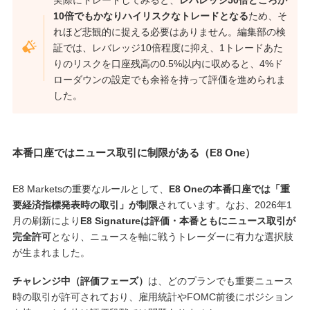
10倍でもかなりハイリスクなトレードとなる
ため、そ
れほど悲観的に捉える必要はありません。編集部の検
証では、レバレッジ10倍程度に抑え、1トレードあた
りのリスクを口座残高の0.5%以内に収めると、4%ド
ローダウンの設定でも余裕を持って評価を進められま
した。
本番口座ではニュース取引に制限がある（E8 One）
E8 Marketsの重要なルールとして、
E8 Oneの本番口座では「重
要経済指標発表時の取引」が制限
されています。なお、2026年1
月の刷新により
E8 Signatureは評価・本番ともにニュース取引が
完全許可
となり、ニュースを軸に戦うトレーダーに有力な選択肢
が生まれました。
チャレンジ中（評価フェーズ）
は、どのプランでも重要ニュース
時の取引が許可されており、雇用統計やFOMC前後にポジション