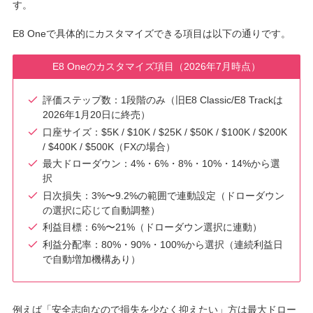
す。
E8 Oneで具体的にカスタマイズできる項目は以下の通りです。
E8 Oneのカスタマイズ項目（2026年7月時点）
評価ステップ数：1段階のみ（旧E8 Classic/E8 Trackは
2026年1月20日に終売）
口座サイズ：$5K / $10K / $25K / $50K / $100K / $200K
/ $400K / $500K（FXの場合）
最大ドローダウン：4%・6%・8%・10%・14%から選
択
日次損失：3%〜9.2%の範囲で連動設定（ドローダウン
の選択に応じて自動調整）
利益目標：6%〜21%（ドローダウン選択に連動）
利益分配率：80%・90%・100%から選択（連続利益日
で自動増加機構あり）
例えば「安全志向なので損失を少なく抑えたい」方は最大ドロー