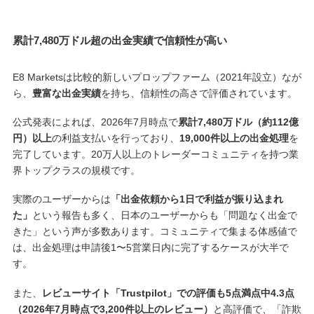
累計7,480万ドル超の出金実績で信頼性が高い
E8 Marketsは比較的新しいプロップファーム（2021年設立）なが
ら、
豊富な出金実績
を持ち、信頼性の高さで評価されています。
公式発表によれば、2026年7月時点で
累計7,480万ドル（約112億
円）以上
の利益支払いを行っており、
19,000件以上の出金処理
を
完了しています。20万人以上のトレーダーコミュニティを持つ業
界トップクラスの規模です。
実際のユーザーからは
「出金依頼から1日で利益が振り込まれ
た」
という報告も多く、日本のユーザーからも「問題なく出金で
きた」という声が多数あります。コミュニティで集まる体感値で
は、出金処理は申請後1〜5営業日内に完了するケースが大半で
す。
また、
レビューサイト「Trustpilot」での評価も5点満点中4.3点
（2026年7月時点で3,200件以上のレビュー）
と高評価で、「詐欺