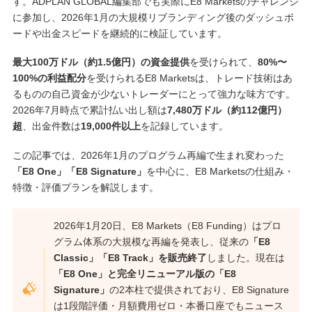
す。ADPLAN GLOBAL編集部でも実際にE8 Marketsのチャレンジ
に参加し、2026年1月の大規模リブランディング後のダッシュボ
ードや出金スピードを継続的に検証しています。
最大100万ドル（約1.5億円）の資金提供
を受けられて、
80%〜
100%の利益配分
を受けられるE8 Marketsは、トレード技術はあ
るものの自己資金が少ないトレーダーにとって強力な味方です。
2026年7月時点で累計払い出し額は
7,480万ドル（約112億円）
超
、出金件数は
19,000件以上
を記録しています。
この記事では、2026年1月のプログラム再編で生まれ変わった
「E8 One」「E8 Signature」
を中心に、E8 Marketsの仕組み・
特徴・評価プランを解説します。
2026年1月20日、E8 Markets（E8 Funding）はプロ
グラム体系の大規模な再編を発表し、従来の
「E8
Classic」「E8 Track」を販売終了
しました。現在は
「E8 One」と完全リニューアル版の「E8
Signature」
の2本柱で提供されており、E8 Signature
は1段階評価・月額費用ゼロ・本番口座でもニュース