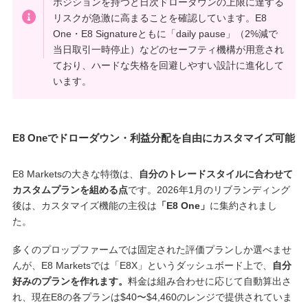
ポジションを持つと日次ドローダウンの上限に達する
リスクが急激に高まることを確認しています。E8
One・E8 Signatureともに「daily pause」（2%減で
当日取引一時停止）などのセーフティ機構が用意され
ており、ハードな失格を回避しやすい設計に進化して
います。
E8 Oneでドローダウン・利益分配を自由にカスタマイズ可能
E8 Marketsの大きな特徴は、
自分のトレードスタイルに合わせて
カスタムプランを組める点
です。2026年1月のリブランディング
後は、カスタマイズ機能の主役は
「E8 One」
に集約されまし
た。
多くのプロップファームでは固定された評価プランしか選べませ
んが、E8 Marketsでは「E8X」というダッシュボード上で、
自分
好みのプランを作れます。
料金は組み合わせに応じて自動算出さ
れ、現在E8の各プランは$40〜$4,460のレンジで提供されていま