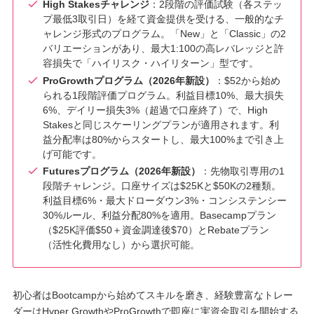
High Stakesチャレンジ
：2段階の評価試験（各ステッ
プ最低3取引日）を経て資金提供を受ける、一般的なチ
ャレンジ形式のプログラム。「New」と「Classic」の2
バリエーションがあり、最大1:100の高レバレッジと許
容損失で「ハイリスク・ハイリターン」型です。
ProGrowthプログラム（2026年新設）
：$52から始め
られる1段階評価プログラム。利益目標10%、最大損失
6%、デイリー損失3%（超過で口座終了）で、High
Stakesと同じスケーリングプランが適用されます。利
益分配率は80%からスタートし、最大100%まで引き上
げ可能です。
Futuresプログラム（2026年新設）
：先物取引専用の1
段階チャレンジ。口座サイズは$25Kと$50Kの2種類。
利益目標6%・最大ドローダウン3%・コンシステンシー
30%ルール、利益分配80%を適用。Basecampプラン
（$25K評価$50＋資金調達後$70）とRebateプラン
（活性化費用なし）から選択可能。
初心者はBootcampから始めてスキルを磨き、経験豊富なトレー
ダーはHyper GrowthやProGrowthで即座に実資金取引を開始する