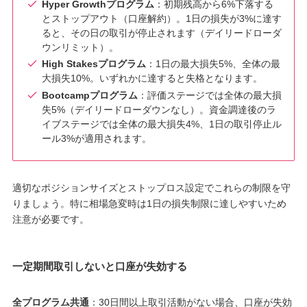
Hyper Growthプログラム
：初期残高から6%下落する
とストップアウト（口座解約）。1日の損失が3%に達す
ると、その日の取引が停止されます（デイリードローダ
ウンリミット）。
High Stakesプログラム
：1日の最大損失5%、全体の最
大損失10%。いずれかに達すると失格となります。
Bootcampプログラム
：評価ステージでは全体の最大損
失5%（デイリードローダウンなし）。資金調達後のラ
イブステージでは全体の最大損失4%、1日の取引停止ル
ール3%が適用されます。
適切なポジションサイズとストップロス設定でこれらの制限を守
りましょう。特に相場急変時は1日の損失制限に達しやすいため
注意が必要です。
一定期間取引しないと口座が失効する
全プログラム共通
：30日間以上取引活動がない場合、口座が失効