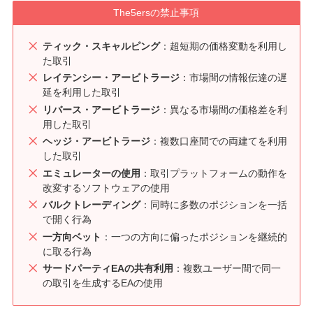
The5ersの禁止事項
ティック・スキャルピング
：超短期の価格変動を利用し
た取引
レイテンシー・アービトラージ
：市場間の情報伝達の遅
延を利用した取引
リバース・アービトラージ
：異なる市場間の価格差を利
用した取引
ヘッジ・アービトラージ
：複数口座間での両建てを利用
した取引
エミュレーターの使用
：取引プラットフォームの動作を
改変するソフトウェアの使用
バルクトレーディング
：同時に多数のポジションを一括
で開く行為
一方向ベット
：一つの方向に偏ったポジションを継続的
に取る行為
サードパーティEAの共有利用
：複数ユーザー間で同一
の取引を生成するEAの使用