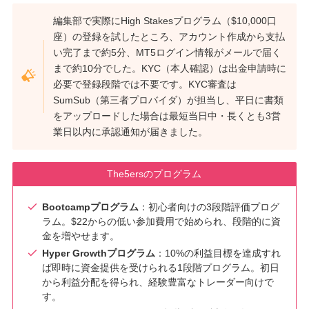
編集部で実際にHigh Stakesプログラム（$10,000口
座）の登録を試したところ、アカウント作成から支払
い完了まで約5分、MT5ログイン情報がメールで届く
まで約10分でした。KYC（本人確認）は出金申請時に
必要で登録段階では不要です。KYC審査は
SumSub（第三者プロバイダ）が担当し、平日に書類
をアップロードした場合は最短当日中・長くとも3営
業日以内に承認通知が届きました。
The5ersのプログラム
Bootcampプログラム
：初心者向けの3段階評価プログ
ラム。$22からの低い参加費用で始められ、段階的に資
金を増やせます。
Hyper Growthプログラム
：10%の利益目標を達成すれ
ば即時に資金提供を受けられる1段階プログラム。初日
から利益分配を得られ、経験豊富なトレーダー向けで
す。