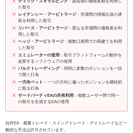
ティック・スキャルピング
：超短期の価格変動を利用し
た取引
レイテンシー・アービトラージ
：市場間の情報伝達の遅
延を利用した取引
リバース・アービトラージ
：異なる市場間の価格差を利
用した取引
ヘッジ・アービトラージ
：複数口座間での両建てを利用
した取引
エミュレーターの使用
：取引プラットフォームの動作を
改変するソフトウェアの使用
バルクトレーディング
：同時に多数のポジションを一括
で開く行為
一方向ベット
：一つの方向に偏ったポジションを継続的
に取る行為
サードパーティEAの共有利用
：複数ユーザー間で同一
の取引を生成するEAの使用
自作EA・裁量トレード・スイングトレード・デイトレードなど一
般的な手法は許可されています。