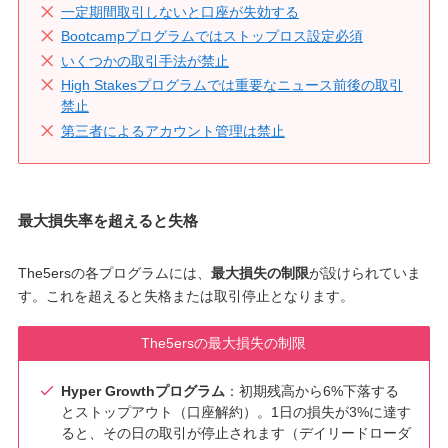
一定期間取引しないと口座が失効する
Bootcampプログラムではストップロス設定必須
いくつかの取引手法が禁止
High Stakesプログラムでは重要なニュース前後の取引
禁止
第三者によるアカウント管理は禁止
最大損失率を超えると失格
The5ersの各プログラムには、
最大損失の制限
が設けられていま
す。これを超えると失格または取引停止となります。
The5ersの最大損失の制限
Hyper Growthプログラム
：初期残高から6%下落する
とストップアウト（口座解約）。1日の損失が3%に達す
ると、その日の取引が停止されます（デイリードローダ