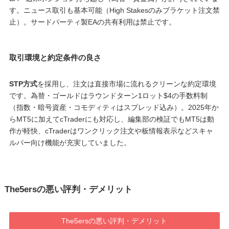
す。ニュース取引も基本可能（High Stakesのみブラケット注文禁
止）。サードパーティ製EAの共有利用は禁止です。
取引環境と約定条件の良さ
STP方式
を採用し、注文は直接市場に流れるクリーンな約定環境
です。為替・ゴールドはラウンドターン1ロット$4の手数料制
（指数・暗号資産・コモディティはスプレッド込み）。2025年か
らMT5に加えてcTraderにも対応し、編集部の検証でもMT5は動
作が軽快、cTraderはワンクリック注文や板情報表示などスキャ
ルパー向け機能が充実していました。
The5ersの悪い評判・デメリット
The5ersの悪い評判・デメリット