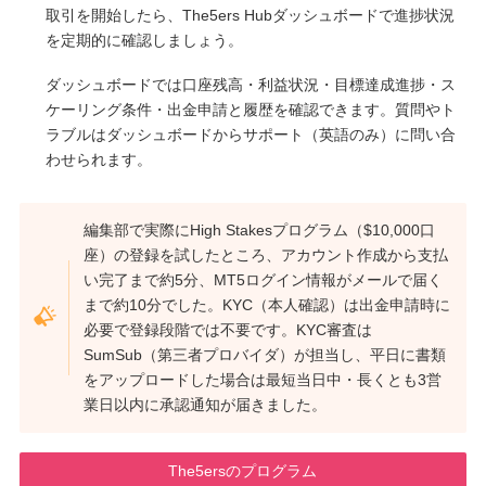
取引を開始したら、The5ers Hubダッシュボードで進捗状況
を定期的に確認しましょう。
ダッシュボードでは口座残高・利益状況・目標達成進捗・ス
ケーリング条件・出金申請と履歴を確認できます。質問やト
ラブルはダッシュボードからサポート（英語のみ）に問い合
わせられます。
編集部で実際にHigh Stakesプログラム（$10,000口
座）の登録を試したところ、アカウント作成から支払
い完了まで約5分、MT5ログイン情報がメールで届く
まで約10分でした。KYC（本人確認）は出金申請時に
必要で登録段階では不要です。KYC審査は
SumSub（第三者プロバイダ）が担当し、平日に書類
をアップロードした場合は最短当日中・長くとも3営
業日以内に承認通知が届きました。
The5ersのプログラム