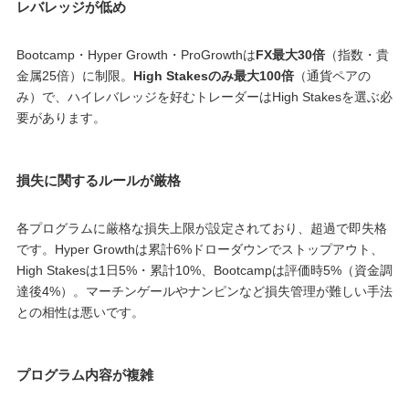
レバレッジが低め
Bootcamp・Hyper Growth・ProGrowthは
FX最大30倍
（指数・貴
金属25倍）に制限。
High Stakesのみ最大100倍
（通貨ペアの
み）で、ハイレバレッジを好むトレーダーはHigh Stakesを選ぶ必
要があります。
損失に関するルールが厳格
各プログラムに厳格な損失上限が設定されており、超過で即失格
です。Hyper Growthは累計6%ドローダウンでストップアウト、
High Stakesは1日5%・累計10%、Bootcampは評価時5%（資金調
達後4%）。マーチンゲールやナンピンなど損失管理が難しい手法
との相性は悪いです。
プログラム内容が複雑