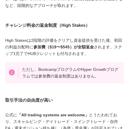
など、段階的なアプローチが取れます。
チャレンジ料金の返金制度（High Stakes）
High Stakesは2段階の評価をクリアし資金提供を受けた後、初回
の利益分配時に
参加費（$19〜$545）が全額返金
されます。ステ
ップ1完了でHUBクレジットも付与されます。
ただし、BootcampプログラムやHyper Growthプログ
ラムでは参加費の返金制度はありません。
取引手法の自由度が高い
公式に
「All trading systems are welcome」
とうたわれてお
り、スキャルピング・デイトレード・スイングトレード・自作
EA・週末ポジション持ち越し（為替・貴金属）が許可されていま