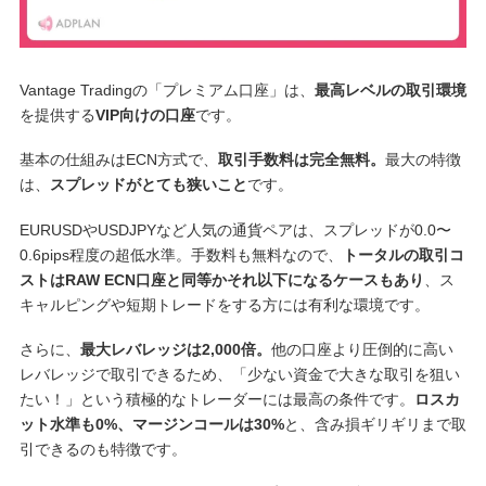
Vantage Tradingの「プレミアム口座」は、
最高レベルの取引環境
を提供する
VIP向けの口座
です。
基本の仕組みはECN方式で、
取引手数料は完全無料。
最大の特徴
は、
スプレッドがとても狭いこと
です。
EURUSDやUSDJPYなど人気の通貨ペアは、スプレッドが0.0〜
0.6pips程度の超低水準。手数料も無料なので、
トータルの取引コ
ストはRAW ECN口座と同等かそれ以下になるケースもあり
、ス
キャルピングや短期トレードをする方には有利な環境です。
さらに、
最大レバレッジは2,000倍。
他の口座より圧倒的に高い
レバレッジで取引できるため、「少ない資金で大きな取引を狙い
たい！」という積極的なトレーダーには最高の条件です。
ロスカ
ット水準も0%、マージンコールは30%
と、含み損ギリギリまで取
引できるのも特徴です。