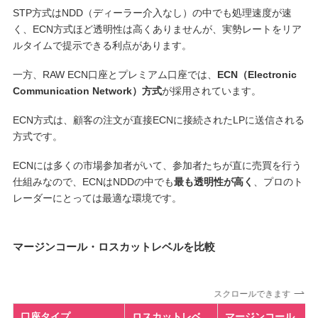
STP方式はNDD（ディーラー介入なし）の中でも処理速度が速
く、ECN方式ほど透明性は高くありませんが、実勢レートをリア
ルタイムで提示できる利点があります。
一方、RAW ECN口座とプレミアム口座では、
ECN（Electronic
Communication Network）方式
が採用されています。
ECN方式は、顧客の注文が直接ECNに接続されたLPに送信される
方式です。
ECNには多くの市場参加者がいて、参加者たちが直に売買を行う
仕組みなので、ECNはNDDの中でも
最も透明性が高く
、プロのト
レーダーにとっては最適な環境です。
マージンコール・ロスカットレベルを比較
スクロールできます
口座タイプ
ロスカットレベ
マージンコール