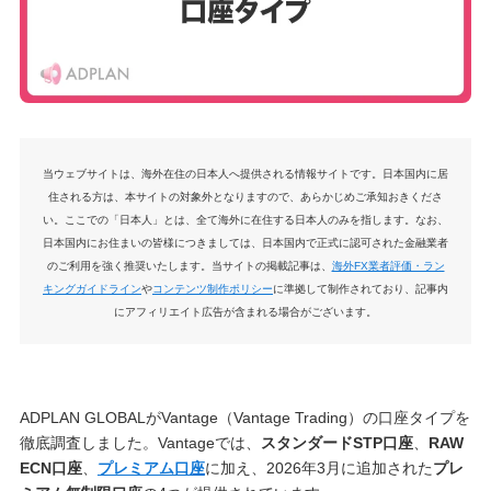
当ウェブサイトは、海外在住の日本人へ提供される情報サイトです。日本国内に居
住される方は、本サイトの対象外となりますので、あらかじめご承知おきくださ
い。ここでの「日本人」とは、全て海外に在住する日本人のみを指します。なお、
日本国内にお住まいの皆様につきましては、日本国内で正式に認可された金融業者
のご利用を強く推奨いたします。当サイトの掲載記事は、
海外FX業者評価・ラン
キングガイドライン
や
コンテンツ制作ポリシー
に準拠して制作されており、記事内
にアフィリエイト広告が含まれる場合がございます。
ADPLAN GLOBALがVantage（Vantage Trading）の口座タイプを
徹底調査しました。Vantageでは、
スタンダードSTP口座
、
RAW
ECN口座
、
プレミアム口座
に加え、2026年3月に追加された
プレ