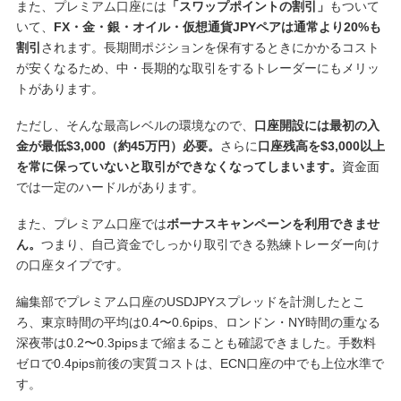
また、プレミアム口座には
「スワップポイントの割引」
もついて
いて、
FX・金・銀・オイル・仮想通貨JPYペアは通常より20%も
割引
されます。長期間ポジションを保有するときにかかるコスト
が安くなるため、中・長期的な取引をするトレーダーにもメリッ
トがあります。
ただし、そんな最高レベルの環境なので、
口座開設には最初の入
金が最低$3,000（約45万円）必要。
さらに
口座残高を$3,000以上
を常に保っていないと取引ができなくなってしまいます。
資金面
では一定のハードルがあります。
また、プレミアム口座では
ボーナスキャンペーンを利用できませ
ん。
つまり、自己資金でしっかり取引できる熟練トレーダー向け
の口座タイプです。
編集部でプレミアム口座のUSDJPYスプレッドを計測したとこ
ろ、東京時間の平均は0.4〜0.6pips、ロンドン・NY時間の重なる
深夜帯は0.2〜0.3pipsまで縮まることも確認できました。手数料
ゼロで0.4pips前後の実質コストは、ECN口座の中でも上位水準で
す。