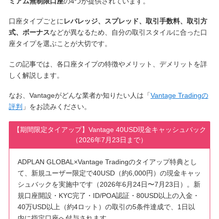
ミアム無制限口座
の4つが提供されています。
口座タイプごとに
レバレッジ、スプレッド、取引手数料、取引方
式、ボーナス
などが異なるため、自分の取引スタイルに合った口
座タイプを選ぶことが大切です。
この記事では、各口座タイプの特徴やメリット、デメリットを詳
しく解説します。
なお、Vantageがどんな業者か知りたい人は「
Vantage Tradingの
評判
」をお読みください。
【期間限定タイアップ】Vantage 40USD現金キャッシュバック
（2026年7月23日まで）
ADPLAN GLOBAL×Vantage Tradingのタイアップ特典とし
て、新規ユーザー限定で40USD（約6,000円）の現金キャッ
シュバックを実施中です（2026年6月24日〜7月23日）。新
規口座開設・KYC完了・ID/POA認証・80USD以上の入金・
40万USD以上（約4ロット）の取引の5条件達成で、1日以
内に指定口座へ付与されます。