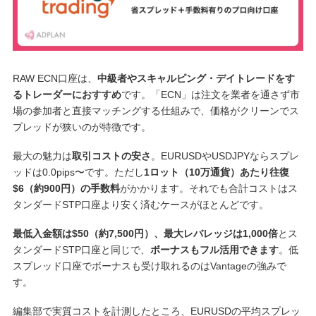
RAW ECN口座は、
中級者やスキャルピング・デイトレードをす
るトレーダーにおすすめ
です。「ECN」は注文を業者を通さず市
場の参加者と直接マッチングする仕組みで、価格がクリーンでス
プレッドが狭いのが特徴です。
最大の魅力は
取引コストの安さ
。EURUSDやUSDJPYならスプレ
ッドは0.0pips〜です。ただし
1ロット（10万通貨）あたり往復
$6（約900円）の手数料
がかかります。それでも合計コストはス
タンダードSTP口座より安く済むケースがほとんどです。
最低入金額は$50（約7,500円）、最大レバレッジは1,000倍
とス
タンダードSTP口座と同じで、
ボーナスもフル活用できます
。低
スプレッド口座でボーナスも受け取れるのはVantageの強みで
す。
編集部で実質コストを計測したところ、EURUSDの平均スプレッ