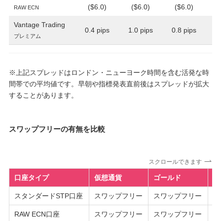
($6.0)
($6.0)
($6.0)
RAW ECN
Vantage Trading
0.4 pips
1.0 pips
0.8 pips
1
プレミアム
※上記スプレッドはロンドン・ニューヨーク時間を含む活発な時
間帯での平均値です。早朝や指標発表直前後はスプレッドが拡大
することがあります。
スワップフリーの有無を比較
スクロールできます
口座タイプ
仮想通貨
ゴールド
そ
スタンダードSTP口座
スワップフリー
スワップフリー
通
RAW ECN口座
スワップフリー
スワップフリー
通