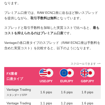
なります。
プレミアム口座では、RAW ECN口座に迫るほど狭いスプレッド
を提供しながら、
取引手数料は無料
となっています。
スプレッドと取引手数料を加味した実質コストで比べると、
最も
コストを抑えられるのはプレミアム口座
です。
Vantageの各口座タイプのスプレッド（RAW ECN口座は手数料を
含めた実質コスト）を比較すると、以下のようになります。
スクロールできます
FX業者
口座タイプ
USDJPY
EURJPY
GBPJPY
A
Vantage Trading
1.6 pips
1.6 pips
1.8 pips
2
スタンダードSTP
Vantage Trading
1.1 pips
1.2 pips
1.6 pips
1