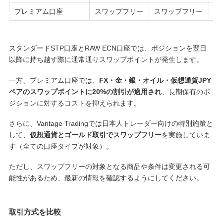
プレミアム口座
スワップフリー
スワップフリー
2
スタンダードSTP口座とRAW ECN口座では、ポジションを翌日
以降に持ち越す際に通常通りスワップポイントが発生します。
一方、プレミアム口座では、
FX・金・銀・オイル・仮想通貨JPY
ペアのスワップポイントに20%の割引が適用され
、長期保有のポ
ジションに対するコストを抑えられます。
さらに、Vantage Tradingでは日本人トレーダー向けの特別施策と
して、
仮想通貨とゴールド取引でスワップフリー
を実施していま
す（全ての口座タイプが対象）。
ただし、スワップフリーの対象となる商品や条件は変更される可
能性があるため、最新の情報を確認するようにしてください。
取引方式を比較