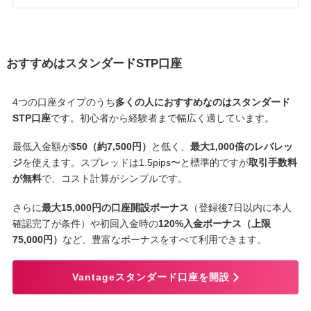
おすすめはスタンダードSTP口座
4つの口座タイプのうち
多くの人におすすめなのはスタンダード
STP口座
です。初心者から経験者まで幅広く適しています。
最低入金額が
$50（約7,500円）
と低く、
最大1,000倍のレバレッ
ジ
を使えます。スプレッドは1.5pips〜と標準的ですが
取引手数料
が無料
で、コスト計算がシンプルです。
さらに
最大15,000円の口座開設ボーナス
（登録後7日以内に本人
確認完了が条件）や初回入金時の
120%入金ボーナス（上限
75,000円）
など、豊富なボーナスをすべて利用できます。
Vantageスタンダード口座を開設