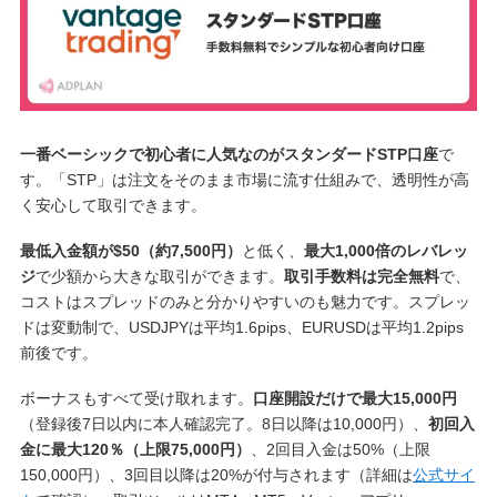
一番ベーシックで初心者に人気なのがスタンダードSTP口座
で
す。「STP」は注文をそのまま市場に流す仕組みで、透明性が高
く安心して取引できます。
最低入金額が$50（約7,500円）
と低く、
最大1,000倍のレバレッ
ジ
で少額から大きな取引ができます。
取引手数料は完全無料
で、
コストはスプレッドのみと分かりやすいのも魅力です。スプレッ
ドは変動制で、USDJPYは平均1.6pips、EURUSDは平均1.2pips
前後です。
ボーナスもすべて受け取れます。
口座開設だけで最大15,000円
（登録後7日以内に本人確認完了。8日以降は10,000円）、
初回入
金に最大120％（上限75,000円）
、2回目入金は50%（上限
150,000円）、3回目以降は20%が付与されます（詳細は
公式サイ