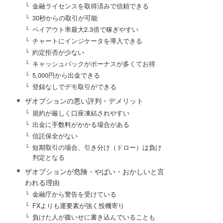
金融ライセンスを取得済みで信頼できる
30秒からの取引が可能
ペイアウト率最大2.3倍で稼ぎやすい
チャートにインジケータを導入できる
約定拒否が少ない
キャッシュバックがボーナスが多くてお得
5,000円から出金できる
登録なしでデモ取引ができる
ザオプションの悪い評判・デメリット
規約が厳しく口座凍結されやすい
出金に手数料がかかる場合がある
信託保全がない
短期取引の場合、引き分け（ドロー）は負け
判定となる
ザオプションが危険・やばい・おかしいと言
われる理由
金融庁から警告を受けている
FXよりも運要素が強く投機寄り
負けた人が腹いせに書き込んでいることも