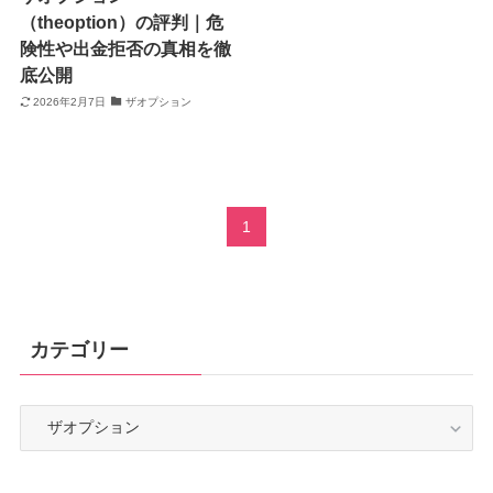
（theoption）の評判｜危
険性や出金拒否の真相を徹
底公開
2026年2月7日
ザオプション
1
カテゴリー
カ
テ
ゴ
リ