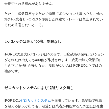
金拒否される恐れがありません。
ただし、複数口座をまたいで両建てポジションを取ったり、他の
海外FX業者とiFOREXを使用した両建てトレードは禁止されてい
るため注意したいところ。
レバレッジは最大400倍、制限なし
iFOREXの最大レバレッジは400倍で、口座残高や保有ポジション
がどれだけ増えても400倍が維持されます。残高増加で段階的に
引き下げる他社が多いなか、制限がないのはiFOREXならではの
強みです。
ゼロカットシステムにより追証リスク無し
iFOREXは
ゼロカットシステム
を採用しています。急変動で残高
を超える損失が出ても、超過分は業者が負担するため追証は発生