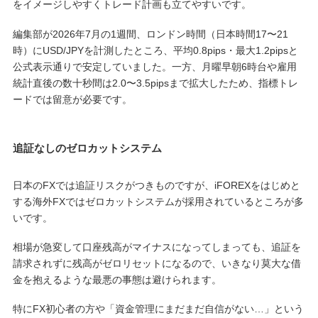
をイメージしやすくトレード計画も立てやすいです。
編集部が2026年7月の1週間、ロンドン時間（日本時間17〜21
時）にUSD/JPYを計測したところ、平均0.8pips・最大1.2pipsと
公式表示通りで安定していました。一方、月曜早朝6時台や雇用
統計直後の数十秒間は2.0〜3.5pipsまで拡大したため、指標トレ
ードでは留意が必要です。
追証なしのゼロカットシステム
日本のFXでは追証リスクがつきものですが、iFOREXをはじめと
する海外FXではゼロカットシステムが採用されているところが多
いです。
相場が急変して口座残高がマイナスになってしまっても、追証を
請求されずに残高がゼロリセットになるので、いきなり莫大な借
金を抱えるような最悪の事態は避けられます。
特にFX初心者の方や「資金管理にまだまだ自信がない…」という