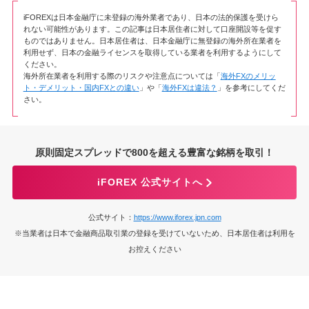
iFOREXは日本金融庁に未登録の海外業者であり、日本の法的保護を受けら
れない可能性があります。この記事は日本居住者に対して口座開設等を促す
ものではありません。日本居住者は、日本金融庁に無登録の海外所在業者を
利用せず、日本の金融ライセンスを取得している業者を利用するようにして
ください。
海外所在業者を利用する際のリスクや注意点については「
海外FXのメリッ
ト・デメリット・国内FXとの違い
」や「
海外FXは違法？
」を参考にしてくだ
さい。
原則固定スプレッドで800を超える豊富な銘柄を取引！
iFOREX 公式サイトへ
公式サイト：
https://www.iforex.jpn.com
※当業者は日本で金融商品取引業の登録を受けていないため、日本居住者は利用を
お控えください