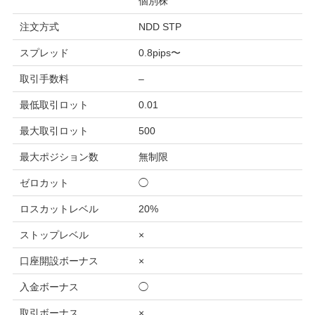
個別株
注文方式
NDD STP
スプレッド
0.8pips〜
取引手数料
–
最低取引ロット
0.01
最大取引ロット
500
最大ポジション数
無制限
ゼロカット
◯
ロスカットレベル
20%
ストップレベル
×
口座開設ボーナス
×
入金ボーナス
◯
取引ボーナス
×