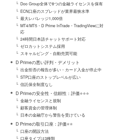
Doo Group全体で8つの金融ライセンスを保有
ECN口座のスプレッドが業界最狭水準
最大レバレッジ1,000倍
MT4/MT5・D Prime InTrade・TradingViewに対
応
24時間日本語チャットサポート対応
ゼロカットシステム採用
スキャルピング・自動売買可能
D Primeの悪い評判・デメリット
出金拒否の報告が多い・カード入金が停止中
STP口座のストップレベルが広い
信託保全制度なし
D Primeの安全性・信頼性：評価⭐️⭐️⭐️
金融ライセンスと規制
顧客資金の管理体制
日本の金融庁から警告を受けている
D Primeの取引口座：評価⭐️⭐️
口座の開設方法
口座タイプは3種類