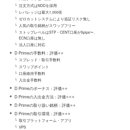
注文方式はNDDを採用
レバレッジは最大1,000倍
ゼロカットシステムにより追証リスク無し
人気の取引銘柄がスワップフリー
ストップレベルはSTP・CENT口座が5pips〜、
ECN口座は無し
法人口座に対応
D Primeの手数料：評価⭐️⭐️
スプレッド・取引手数料
スワップポイント
口座維持手数料
入出金手数料
D Primeのボーナス：評価⭐️⭐️
D Primeの入出金方法：評価⭐️⭐️⭐️
D Primeの取り扱い銘柄：評価⭐️⭐️
D Primeの取引環境：評価⭐️⭐️⭐️
取引プラットフォーム・アプリ
VPS