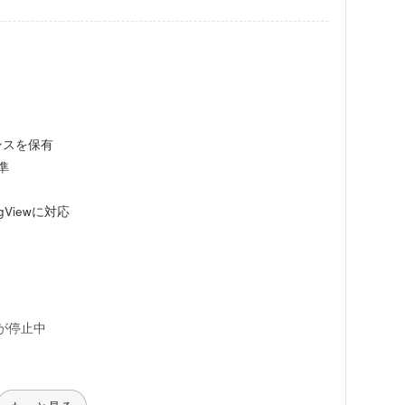
センスを保有
準
ingViewに対応
が停止中