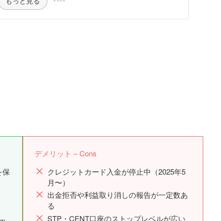
もっと見る
デメリット – Cons
を保
クレジットカード入金が停止中（2025年5
月〜）
出金拒否や利益取り消しの報告が一定数あ
る
STP・CENT口座のストップレベルが広い
ew