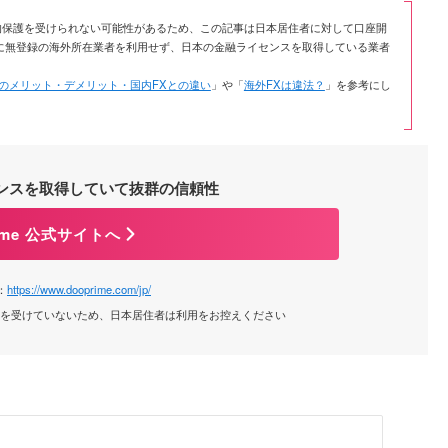
の法的保護を受けられない可能性があるため、この記事は日本居住者に対して口座開
に無登録の海外所在業者を利用せず、日本の金融ライセンスを取得している業者
Xのメリット・デメリット・国内FXとの違い
」や「
海外FXは違法？
」を参考にし
ンスを取得していて抜群の信頼性
rime 公式サイトへ
：
https://www.dooprime.com/jp/
録を受けていないため、日本居住者は利用をお控えください