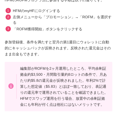
HFMのROFMプログラムに参加する手順は以下の通りです。
HFMのmyHFにログインする
左側メニューから「プロモーション」→「ROFM」を選択す
る
「ROFM獲得開始」ボタンをクリックする
参加登録後、条件を満たすと翌月の第1週目にウォレットに自動
的にキャッシュバックが反映されます。反映された還元金はその
まま出金もできます。
編集部がROFMを2ヶ月運用したところ、平均余剰証
拠金約$3,500・月間取引量約8ロットの条件で、月あ
たり約$5.8の還元金が反映されました。年利2%で計
算した想定値（$5.83）とほぼ一致しており、表記通
りの還元率で運用されていることを確認できました。
HFMでスワップ運用を行う場合、放置中の余剰証拠
金にも年利が付く点は他社にはないメリットです。