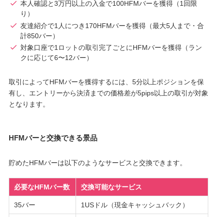
本人確認と3万円以上の入金で100HFMバーを獲得（1回限
り）
友達紹介で1人につき170HFMバーを獲得（最大5人まで・合
計850バー）
対象口座で1ロットの取引完了ごとにHFMバーを獲得（ラン
クに応じて6〜12バー）
取引によってHFMバーを獲得するには、5分以上ポジションを保
有し、エントリーから決済までの価格差が5pips以上の取引が対象
となります。
HFMバーと交換できる景品
貯めたHFMバーは以下のようなサービスと交換できます。
必要なHFMバー数
交換可能なサービス
35バー
1USドル（現金キャッシュバック）