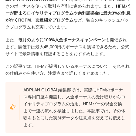
きのボーナスを使って取引を有利に進められます。また、
HFMバ
ーが貯まるロイヤリティプログラム
や
余剰証拠金に最大3%の利息
が付くROFM
、
友達紹介プログラム
など、独自のキャッシュバッ
クプログラムも充実しています。
また、
毎月のように100%入金ボーナスキャンペーン
も開催され
ます。開催中は最大45,000円のボーナスを獲得できるため、公式
サイトで最新情報を確認することをおすすめします。
この記事では、HFMが提供しているボーナスについて、それぞれ
の仕組みから使い方、注意点まで詳しくまとめました。
ADPLAN GLOBAL編集部では、実際にHFMのボーナ
ス専用口座を開設し、入金ボーナスの受け取りからロ
イヤリティプログラムの活用、HFMバーの現金交換
まで一連の流れを検証しました。本記事では、その体
験をもとにした実測データや注意点を交えてお伝えし
ます。