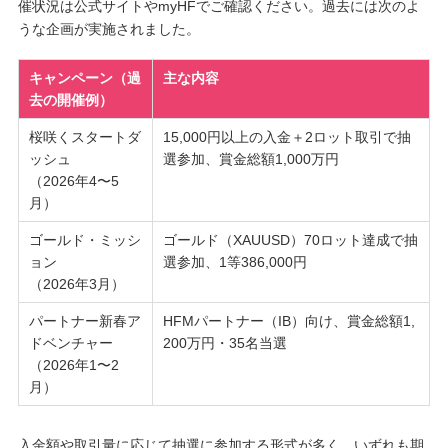
催状況は公式サイトやmyHFでご確認ください。過去には次のよ
うな企画が実施されました。
キャンペーン（過
主な内容
去の開催例）
桜咲くスタートダ
15,000円以上の入金＋2ロット取引で抽
ッシュ
選参加、賞金総額1,000万円
（2026年4〜5
月）
ゴールド・ミッシ
ゴールド（XAUUSD）70ロット達成で抽
ョン
選参加、1等386,000円
（2026年3月）
パートナー新春ア
HFMパートナー（IB）向け、賞金総額1,
ドベンチャー
200万円・35名当選
（2026年1〜2
月）
入金額や取引量に応じて抽選に参加する形式が多く、いずれも期