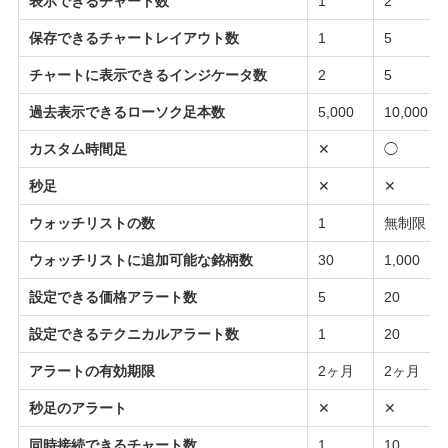
表示できるチャート数
1
2
保存できるチャートレイアウト数
1
5
チャートに表示できるインジケータ数
2
5
過去表示できるローソク足本数
5,000
10,000
カスタム時間足
✕
◯
秒足
✕
✕
ウォッチリストの数
1
無制限
ウォッチリストに追加可能な銘柄数
30
1,000
設定できる価格アラート数
5
20
設定できるテクニカルアラート数
1
20
アラートの有効期限
2ヶ月
2ヶ月
秒足のアラート
✕
✕
同時接続できるチャート数
1
10