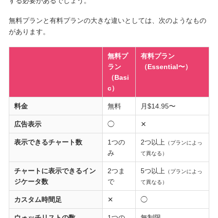
する必要があるでしょう。
無料プランと有料プランの大きな違いとしては、次のようなもの
があります。
無料プ
有料プラン
ラン
（
Essential
〜）
（Basi
c）
料金
無料
月$14.95〜
広告表示
◯
✕
表示できるチャート数
1つの
2つ以上
（プランによっ
み
て異なる）
チャートに表示できるイン
2つま
5つ以上
（プランによっ
ジケータ数
で
て異なる）
カスタム時間足
✕
◯
ウォッチリストの数
1つの
無制限