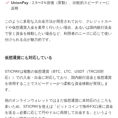
UnionPay
：2.5〜3％前後（変動）、比較的スピーディーに
反映
このように多彩な入出金方法が用意されており、クレジットカー
ドや仮想通貨入金を素早く行いたい場合、あるいは国内銀行送金
で安く資金を移動したい場合など、利用者のニーズに応じて使い
分けられる点が魅力的です。
仮想通貨にも対応している
STICPAYは複数の仮想通貨（BTC、LTC、USDT（TRC20対
応））での入金・出金に対応しており、国内銀行送金と仮想通貨
を併用することでスピーディーかつ柔軟な資金移動が実現しま
す。
他のオンラインウォレットではまだ仮想通貨に未対応のところも
多いため、STICPAYを使えば「ビットコインで海外FX口座に資金
を送る→必要に応じて円やドルに両替して出金する」というよう