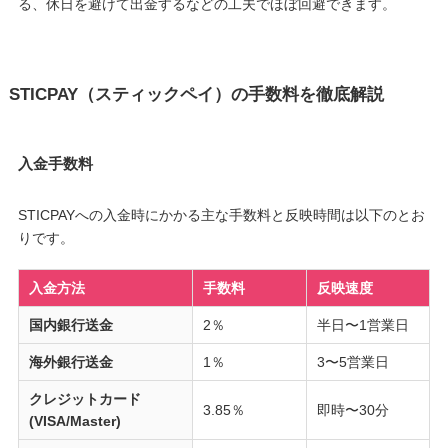
る、休日を避けて出金するなどの工夫でほぼ回避できます。
STICPAY（スティックペイ）の手数料を徹底解説
入金手数料
STICPAYへの入金時にかかる主な手数料と反映時間は以下のとお
りです。
入金方法
手数料
反映速度
国内銀行送金
2％
半日〜1営業日
海外銀行送金
1％
3〜5営業日
クレジットカード
3.85％
即時〜30分
(VISA/Master)