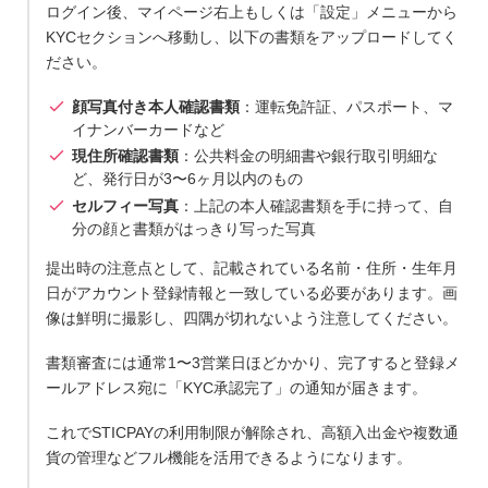
ログイン後、マイページ右上もしくは「設定」メニューから
KYCセクションへ移動し、以下の書類をアップロードしてく
ださい。
顔写真付き本人確認書類
：運転免許証、パスポート、マ
イナンバーカードなど
現住所確認書類
：公共料金の明細書や銀行取引明細な
ど、発行日が3〜6ヶ月以内のもの
セルフィー写真
：上記の本人確認書類を手に持って、自
分の顔と書類がはっきり写った写真
提出時の注意点として、記載されている名前・住所・生年月
日がアカウント登録情報と一致している必要があります。画
像は鮮明に撮影し、四隅が切れないよう注意してください。
書類審査には通常1〜3営業日ほどかかり、完了すると登録メ
ールアドレス宛に「KYC承認完了」の通知が届きます。
これでSTICPAYの利用制限が解除され、高額入出金や複数通
貨の管理などフル機能を活用できるようになります。