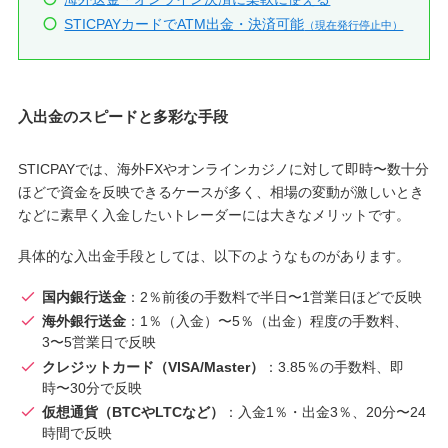
STICPAYカードでATM出金・決済可能
（現在発行停止中）
入出金のスピードと多彩な手段
STICPAYでは、海外FXやオンラインカジノに対して即時〜数十分
ほどで資金を反映できるケースが多く、相場の変動が激しいとき
などに素早く入金したいトレーダーには大きなメリットです。
具体的な入出金手段としては、以下のようなものがあります。
国内銀行送金
：2％前後の手数料で半日〜1営業日ほどで反映
海外銀行送金
：1％（入金）〜5％（出金）程度の手数料、
3〜5営業日で反映
クレジットカード（VISA/Master）
：3.85％の手数料、即
時〜30分で反映
仮想通貨（BTCやLTCなど）
：入金1％・出金3％、20分〜24
時間で反映