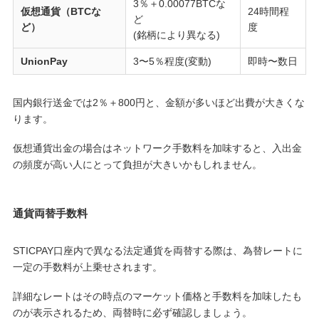
3％＋0.00077BTCな
仮想通貨（BTCな
24時間程
ど
ど）
度
(銘柄により異なる)
UnionPay
3〜5％程度(変動)
即時〜数日
国内銀行送金では2％＋800円と、金額が多いほど出費が大きくな
ります。
仮想通貨出金の場合はネットワーク手数料を加味すると、入出金
の頻度が高い人にとって負担が大きいかもしれません。
通貨両替手数料
STICPAY口座内で異なる法定通貨を両替する際は、為替レートに
一定の手数料が上乗せされます。
詳細なレートはその時点のマーケット価格と手数料を加味したも
のが表示されるため、両替時に必ず確認しましょう。