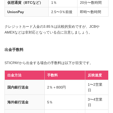
仮想通貨（BTCなど）
1％
20分〜数時間
UnionPay
2.5〜3％前後
即時〜数時間
クレジットカード入金の3.85％は比較的安めですが、JCBや
AMEXなどは非対応となっている点に注意しましょう。
出金手数料
STICPAYから出金する場合の手数料は以下が目安です。
出金方法
手数料
反映速度
1〜2営業
国内銀行送金
2％＋800円
日
3〜4営業
海外銀行送金
5％
日