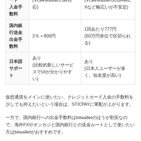
ード
(VISA/Masterのみ対
(VISA/Master/JCB/AME
入金手
応)
Xなど幅広いが不安定)
数料
国内銀
1回あたり777円
行送金
2％＋800円
(50万円単位で区切られ
出金手
る)
数料
あり
日本語
あり
(比較的新しいサービ
サポー
(日本人ユーザーが多
スでUIが分かりやす
ト
く、知名度が高い)
い)
仮想通貨をメインに使いたい、クレジットカード入金の手数料を
少しでも抑えたいという場合は、STICPAYに軍配が上がります。
一方で、国内銀行への出金手数料はbitwalletのほうが割安なの
で、海外FXやオンカジと国内銀行との送金ルートとして使いたい
方はbitwalletがおすすめです。