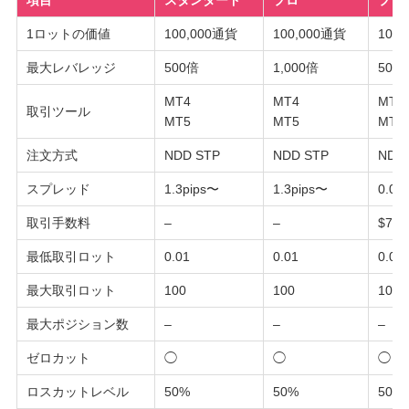
項目
スタンダード
プロ
プラ
1ロットの価値
100,000通貨
100,000通貨
100
最大レバレッジ
500倍
1,000倍
500
MT4
MT4
MT4
取引ツール
MT5
MT5
MT5
注文方式
NDD STP
NDD STP
NDD
スプレッド
1.3pips〜
1.3pips〜
0.0p
取引手数料
–
–
$7.
最低取引ロット
0.01
0.01
0.01
最大取引ロット
100
100
100
最大ポジション数
–
–
–
ゼロカット
◯
◯
◯
ロスカットレベル
50%
50%
50%