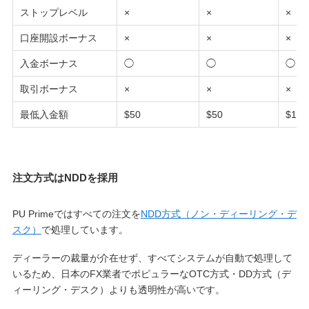
ストップレベル
×
×
×
口座開設ボーナス
×
×
×
入金ボーナス
◯
◯
◯
取引ボーナス
×
×
×
最低入金額
$50
$50
$1,0
注文方式はNDDを採用
PU Primeではすべての注文を
NDD方式（ノン・ディーリング・デ
スク）
で処理しています。
ディーラーの裁量が介在せず、すべてシステムが自動で処理して
いるため、日本のFX業者でポピュラーなOTC方式・DD方式（デ
ィーリング・デスク）よりも透明性が高いです。