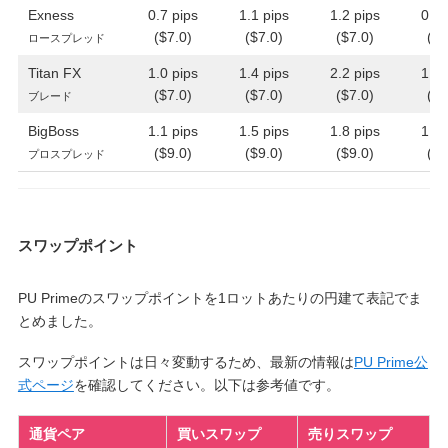
Exness
0.7 pips
1.1 pips
1.2 pips
0.9 
($7.0)
($7.0)
($7.0)
($7
ロースプレッド
Titan FX
1.0 pips
1.4 pips
2.2 pips
1.8 
($7.0)
($7.0)
($7.0)
($7
ブレード
BigBoss
1.1 pips
1.5 pips
1.8 pips
1.6 
($9.0)
($9.0)
($9.0)
($9
プロスプレッド
スワップポイント
PU Primeのスワップポイントを1ロットあたりの円建て表記でま
とめました。
スワップポイントは日々変動するため、最新の情報は
PU Prime公
式ページ
を確認してください。以下は参考値です。
通貨ペア
買いスワップ
売りスワップ