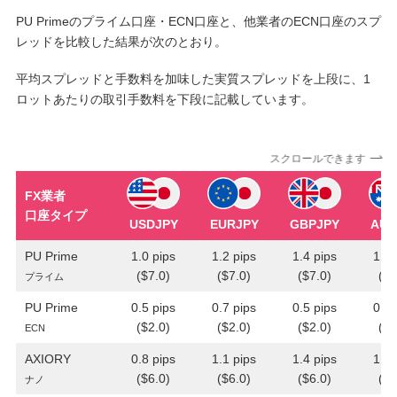
PU Primeのプライム口座・ECN口座と、他業者のECN口座のスプ
レッドを比較した結果が次のとおり。
平均スプレッドと手数料を加味した実質スプレッドを上段に、1
ロットあたりの取引手数料を下段に記載しています。
スクロールできます
FX業者
口座タイプ
USDJPY
EURJPY
GBPJPY
AUD
PU Prime
1.0 pips
1.2 pips
1.4 pips
1.4 
($7.0)
($7.0)
($7.0)
($7
プライム
PU Prime
0.5 pips
0.7 pips
0.5 pips
0.9 
($2.0)
($2.0)
($2.0)
($2
ECN
AXIORY
0.8 pips
1.1 pips
1.4 pips
1.3 
($6.0)
($6.0)
($6.0)
($6
ナノ