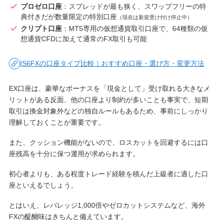
プロゼロ口座
：スプレッドが最も狭く、スワップフリーの特
典付きだが数量限定の特別口座
（現在は新規受け付け停止中）
クリプト口座
：MT5専用の仮想通貨取引口座で、64種類の仮
想通貨CFDに加えて通常のFX取引も可能
IS6FXの口座タイプ比較｜おすすめ口座・選び方・変更方法
EX口座は、豪華なボーナスを「現金として」受け取れる大きなメ
リットがある反面、他の口座より制約が多いことも事実で、短期
取引は換金対象外などの独自ルールもあるため、事前にしっかり
理解しておくことが重要です。
また、クッション機能がないので、ロスカットを回避するには口
座残高を十分に保つ運用が求められます。
初心者よりも、ある程度トレード経験を積んだ上級者に適した口
座といえるでしょう。
とはいえ、レバレッジ1,000倍やゼロカットシステムなど、海外
FXの醍醐味はきちんと備えています。