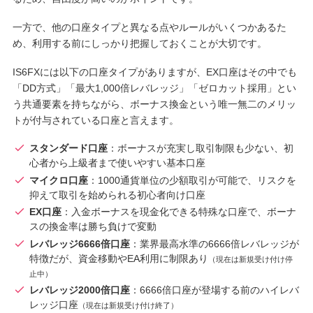
一方で、他の口座タイプと異なる点やルールがいくつかあるた
め、利用する前にしっかり把握しておくことが大切です。
IS6FXには以下の口座タイプがありますが、EX口座はその中でも
「DD方式」「最大1,000倍レバレッジ」「ゼロカット採用」とい
う共通要素を持ちながら、ボーナス換金という唯一無二のメリッ
トが付与されている口座と言えます。
スタンダード口座
：ボーナスが充実し取引制限も少ない、初
心者から上級者まで使いやすい基本口座
マイクロ口座
：1000通貨単位の少額取引が可能で、リスクを
抑えて取引を始められる初心者向け口座
EX口座
：入金ボーナスを現金化できる特殊な口座で、ボーナ
スの換金率は勝ち負けで変動
レバレッジ6666倍口座
：業界最高水準の6666倍レバレッジが
特徴だが、資金移動やEA利用に制限あり
（現在は新規受け付け停
止中）
レバレッジ2000倍口座
：6666倍口座が登場する前のハイレバ
レッジ口座
（現在は新規受け付け終了）