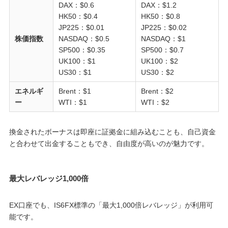
DAX：$0.6
DAX：$1.2
HK50：$0.4
HK50：$0.8
JP225：$0.01
JP225：$0.02
株価指数
NASDAQ：$0.5
NASDAQ：$1
SP500：$0.35
SP500：$0.7
UK100：$1
UK100：$2
US30：$1
US30：$2
エネルギ
Brent：$1
Brent：$2
ー
WTI：$1
WTI：$2
換金されたボーナスは即座に証拠金に組み込むことも、自己資金
と合わせて出金することもでき、自由度が高いのが魅力です。
最大レバレッジ1,000倍
EX口座でも、IS6FX標準の「最大1,000倍レバレッジ」が利用可
能です。