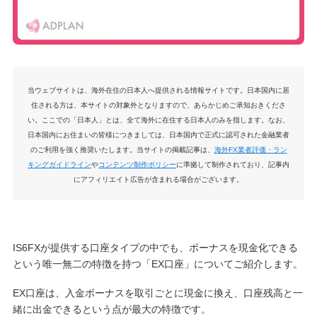
当ウェブサイトは、海外在住の日本人へ提供される情報サイトです。日本国内に居
住される方は、本サイトの対象外となりますので、あらかじめご承知おきくださ
い。ここでの「日本人」とは、全て海外に在住する日本人のみを指します。なお、
日本国内にお住まいの皆様につきましては、日本国内で正式に認可された金融業者
のご利用を強く推奨いたします。当サイトの掲載記事は、
海外FX業者評価・ラン
キングガイドライン
や
コンテンツ制作ポリシー
に準拠して制作されており、記事内
にアフィリエイト広告が含まれる場合がございます。
IS6FXが提供する口座タイプの中でも、ボーナスを現金化できる
という唯一無二の特徴を持つ「EX口座」についてご紹介します。
EX口座は、入金ボーナスを取引ごとに現金に換え、口座残高と一
緒に出金できるという点が最大の特徴です。