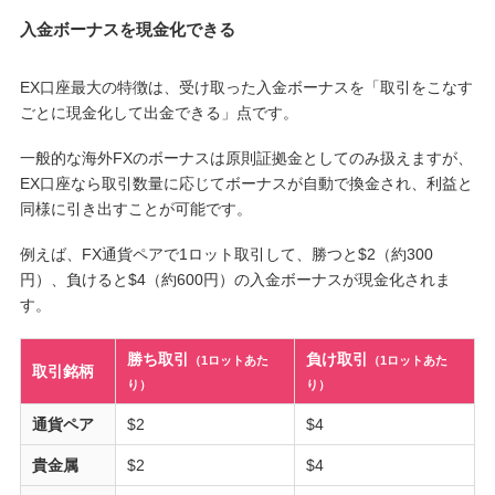
入金ボーナスを現金化できる
EX口座最大の特徴は、受け取った入金ボーナスを「取引をこなす
ごとに現金化して出金できる」点です。
一般的な海外FXのボーナスは原則証拠金としてのみ扱えますが、
EX口座なら取引数量に応じてボーナスが自動で換金され、利益と
同様に引き出すことが可能です。
例えば、FX通貨ペアで1ロット取引して、勝つと$2（約300
円）、負けると$4（約600円）の入金ボーナスが現金化されま
す。
勝ち取引
負け取引
（1ロットあた
（1ロットあた
取引銘柄
り）
り）
通貨ペア
$2
$4
貴金属
$2
$4