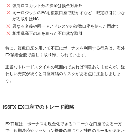
強制ロスカット分の決済は換金対象外
同一ロジックのEAを複数口座で動かすなど、裁定取引につな
がる取引はNG
異なる名義や同一IPアドレスでの複数口座を使った両建て
相場乱高下のみを狙った不自然な取引
特に、複数口座を用いて不正にボーナスを利用する行為は、海外
FX業者全般で厳しく取り締まられています。
正当なトレードスタイルの範囲内であれば問題ありませんが、疑
わしい売買が続くと口座凍結のリスクがある点に注意しましょ
う。
IS6FX EX口座でのトレード戦略
EX口座は、ボーナスを現金化できるユニークな口座である一方
で、短期決済やクッション機能の無さなど独自のルールがあるた