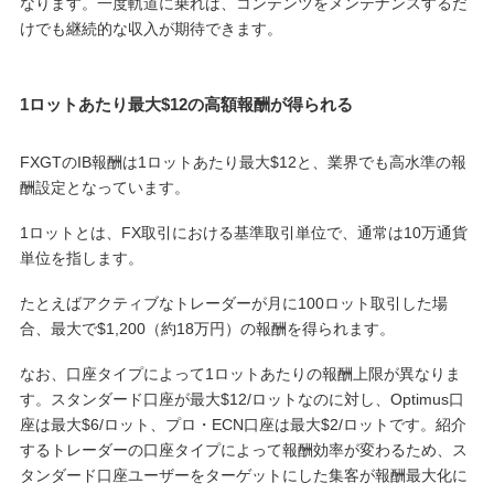
なります。一度軌道に乗れば、コンテンツをメンテナンスするだ
けでも継続的な収入が期待できます。
1ロットあたり最大$12の高額報酬が得られる
FXGTのIB報酬は1ロットあたり最大$12と、業界でも高水準の報
酬設定となっています。
1ロットとは、FX取引における基準取引単位で、通常は10万通貨
単位を指します。
たとえばアクティブなトレーダーが月に100ロット取引した場
合、最大で$1,200（約18万円）の報酬を得られます。
なお、口座タイプによって1ロットあたりの報酬上限が異なりま
す。スタンダード口座が最大$12/ロットなのに対し、Optimus口
座は最大$6/ロット、プロ・ECN口座は最大$2/ロットです。紹介
するトレーダーの口座タイプによって報酬効率が変わるため、ス
タンダード口座ユーザーをターゲットにした集客が報酬最大化に