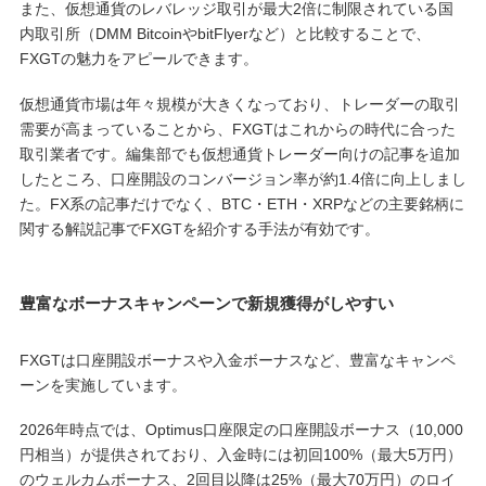
また、仮想通貨のレバレッジ取引が最大2倍に制限されている国
内取引所（DMM BitcoinやbitFlyerなど）と比較することで、
FXGTの魅力をアピールできます。
仮想通貨市場は年々規模が大きくなっており、トレーダーの取引
需要が高まっていることから、FXGTはこれからの時代に合った
取引業者です。編集部でも仮想通貨トレーダー向けの記事を追加
したところ、口座開設のコンバージョン率が約1.4倍に向上しまし
た。FX系の記事だけでなく、BTC・ETH・XRPなどの主要銘柄に
関する解説記事でFXGTを紹介する手法が有効です。
豊富なボーナスキャンペーンで新規獲得がしやすい
FXGTは口座開設ボーナスや入金ボーナスなど、豊富なキャンペ
ーンを実施しています。
2026年時点では、Optimus口座限定の口座開設ボーナス（10,000
円相当）が提供されており、入金時には初回100%（最大5万円）
のウェルカムボーナス、2回目以降は25%（最大70万円）のロイ