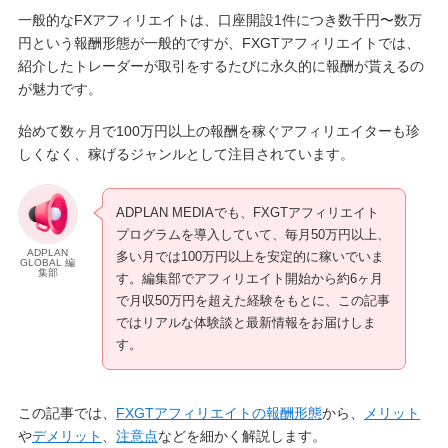
一般的なFXアフィリエイトは、口座開設1件につき数千円〜数万
円という報酬形態が一般的ですが、FXGTアフィリエイトでは、
紹介したトレーダーが取引をするたびに永久的に報酬が貰えるの
が魅力です。
始めて数ヶ月で100万円以上の報酬を稼ぐアフィリエイターも珍
しくなく、稼げるジャンルとして注目されています。
ADPLAN MEDIAでも、FXGTアフィリエイト
プログラムを導入していて、毎月50万円以上、
ADPLAN
多い月では100万円以上を安定的に稼いでいま
GLOBAL 編
集部
す。編集部でアフィリエイト開始から約6ヶ月
で月収50万円を超えた経験をもとに、この記事
ではリアルな体験談と最新情報をお届けしま
す。
この記事では、
FXGTアフィリエイトの報酬形態
から、
メリット
や
デメリット
、
注意点
などを細かく解説します。