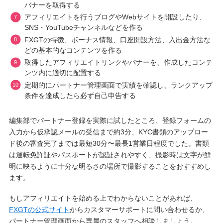
バナーを取得する
アフィリエイトを行うブログやWebサイトを開設したり、
SNS・YouTubeチャンネルなどを作る
FXGTの特徴、ボーナス情報、口座開設方法、入出金方法な
どの基本的なコンテンツを作る
取得したアフィリエイトリンクやバナーを、作成したコンテ
ンツ内に適切に配置する
定期的にパートナー管理画面で実績を確認し、ランクアップ
条件を達成したら必ず自己申告する
編集部でパートナー登録を実際に試したところ、登録フォームの
入力から仮承認メールの受信まで約3分、KYC書類のアップロー
ド後の審査完了までは最短30分〜最長1営業日程度でした。書類
は運転免許証やパスポートが認証されやすく、撮影時は文字が鮮
明に映るように十分な明るさの場所で撮影することをおすすめし
ます。
もしアフィリエイトを始める上でわからないことがあれば、
FXGTの公式サイト
からカスタマーサポートに問い合わせるか、
パートナー管理画面から専属のスタッフへ相談しましょう。