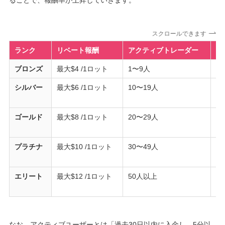
ることで、報酬率が上昇していきます。
スクロールできます
ランク
リベート報酬
アクティブトレーダー
取
ブロンズ
最大$4 /1ロット
1〜9人
な
シルバー
最大$6 /1ロット
10〜19人
1
総
ゴールド
最大$8 /1ロット
20〜29人
2
総
プラチナ
最大$10 /1ロット
30〜49人
3
総
エリート
最大$12 /1ロット
50人以上
4
総
なお、アクティブユーザーとは「過去30日以内に入金し、5分以