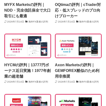
MYFX Marketsの評判｜
OQtimaの評判｜cTrader対
NDD・完全信託保全で大口
応・低スプレッドのプロ向
取引にも最適
けブローカー
2026年7月14日
海外FX業者の評判
2026年7月14日
海外FX業者の評判
HYCMの評判｜13777円ボ
Axon Marketsの評判｜
ーナス近日実施！1977年創
GEMFOREX酷似のため利
業の超老舗
用非推奨
2026年7月14日
海外FX業者の評判
2026年7月14日
海外FX業者の評判