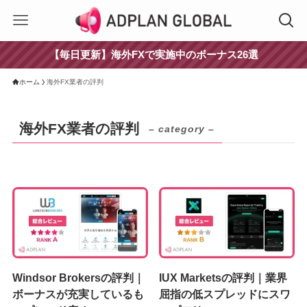
【毎日更新】海外FXで実施中のボーナス26選
ホーム
海外FX業者の評判
海外FX業者の評判
– category –
Windsor Brokersの評判｜
IUX Marketsの評判｜業界
ボーナスが充実しているも
屈指の低スプレッドにスワ