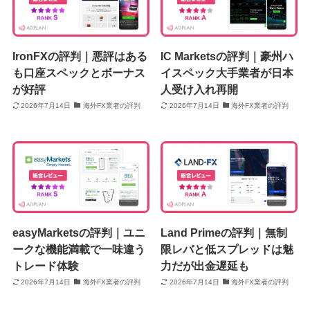
IronFXの評判｜悪評はある
IC Marketsの評判｜豪州ハ
も口座スペックとボーナス
イスペック大手業者が日本
が好評
人受け入れ再開
2026年7月14日
海外FX業者の評判
2026年7月14日
海外FX業者の評判
easyMarketsの評判｜ユニ
Land Primeの評判｜無制
ークな機能満載で一味違う
限レバと低スプレッドは魅
トレード体験
力だが出金遅延も
2026年7月14日
海外FX業者の評判
2026年7月14日
海外FX業者の評判