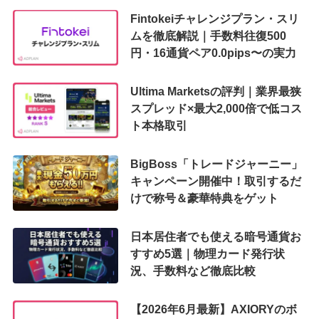
Fintokeiチャレンジプラン・スリ
ムを徹底解説｜手数料往復500
円・16通貨ペア0.0pips〜の実力
Ultima Marketsの評判｜業界最狭
スプレッド×最大2,000倍で低コス
ト本格取引
BigBoss「トレードジャーニー」
キャンペーン開催中！取引するだ
けで称号＆豪華特典をゲット
日本居住者でも使える暗号通貨お
すすめ5選｜物理カード発行状
況、手数料など徹底比較
【2026年6月最新】AXIORYのボ