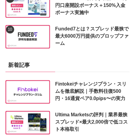
円口座開設ボーナス＋150%入金
ボーナス実施中
Funded7とは？スプレッド最狭で
最大6000万円提供のプロップファ
ーム
新着記事
Fintokeiチャレンジプラン・スリ
ムを徹底解説｜手数料往復500
円・16通貨ペア0.0pips〜の実力
Ultima Marketsの評判｜業界最狭
スプレッド×最大2,000倍で低コス
ト本格取引