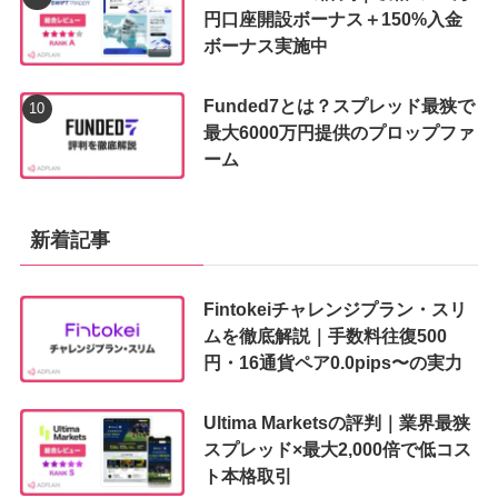
円口座開設ボーナス＋150%入金
ボーナス実施中
Funded7とは？スプレッド最狭で
最大6000万円提供のプロップファ
ーム
新着記事
Fintokeiチャレンジプラン・スリ
ムを徹底解説｜手数料往復500
円・16通貨ペア0.0pips〜の実力
Ultima Marketsの評判｜業界最狭
スプレッド×最大2,000倍で低コス
ト本格取引