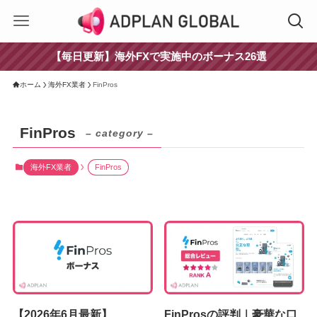
【毎日更新】海外FXで実施中のボーナス26選
ホーム
海外FX業者
FinPros
FinPros
– category –
海外FX業者
FinPros
【2026年6月最新】
FinProsの評判｜豪華な口