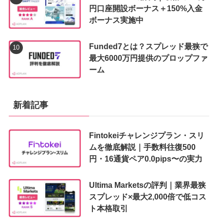
円口座開設ボーナス＋150%入金
ボーナス実施中
Funded7とは？スプレッド最狭で
最大6000万円提供のプロップファ
ーム
新着記事
Fintokeiチャレンジプラン・スリ
ムを徹底解説｜手数料往復500
円・16通貨ペア0.0pips〜の実力
Ultima Marketsの評判｜業界最狭
スプレッド×最大2,000倍で低コス
ト本格取引