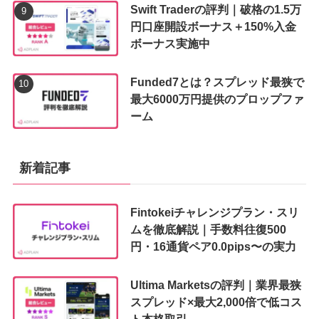
Swift Traderの評判｜破格の1.5万
円口座開設ボーナス＋150%入金
ボーナス実施中
Funded7とは？スプレッド最狭で
最大6000万円提供のプロップファ
ーム
新着記事
Fintokeiチャレンジプラン・スリ
ムを徹底解説｜手数料往復500
円・16通貨ペア0.0pips〜の実力
Ultima Marketsの評判｜業界最狭
スプレッド×最大2,000倍で低コス