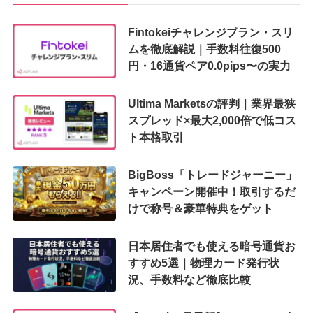
Fintokeiチャレンジプラン・スリ
ムを徹底解説｜手数料往復500
円・16通貨ペア0.0pips〜の実力
Ultima Marketsの評判｜業界最狭
スプレッド×最大2,000倍で低コス
ト本格取引
BigBoss「トレードジャーニー」
キャンペーン開催中！取引するだ
けで称号＆豪華特典をゲット
日本居住者でも使える暗号通貨お
すすめ5選｜物理カード発行状
況、手数料など徹底比較