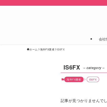
会社
ホーム
海外FX業者
IS6FX
IS6FX
– category –
海外FX業者
IS6FX
記事が見つかりませんで