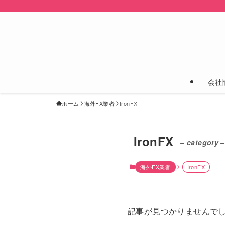
会社
ホーム
海外FX業者
IronFX
IronFX
– category –
海外FX業者
IronFX
記事が見つかりませんで