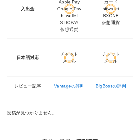
Apple Pay
カード
入出金
Google Pay
bitwallet
bitwallet
BXONE
STICPAY
仮想通貨
仮想通貨
チャット
チャット
日本語対応
メール
メール
X
レビュー記事
Vantageの評判
BigBossの評判
投稿が見つかりません。