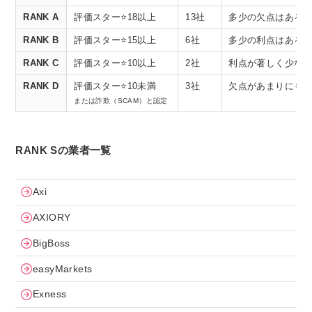
RANK A
評価スター⭐️18以上
13社
多少の欠点はある
RANK B
評価スター⭐️15以上
6社
多少の利点はある
RANK C
評価スター⭐️10以上
2社
利点が著しく少な
RANK D
評価スター⭐️10未満
3社
欠点があまりにも
または詐欺（SCAM）と認定
RANK Sの業者一覧
Axi
AXIORY
BigBoss
easyMarkets
Exness