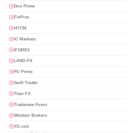
Doo Prime
FinPros
HYCM
IC Markets
iFOREX
LAND-FX
PU Prime
Swift Trader
Titan FX
Tradeview Forex
Windsor Brokers
XS.com