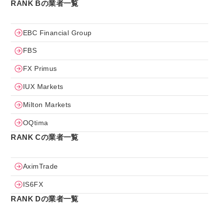
RANK Bの業者一覧
EBC Financial Group
FBS
FX Primus
IUX Markets
Milton Markets
OQtima
RANK Cの業者一覧
AximTrade
IS6FX
RANK Dの業者一覧