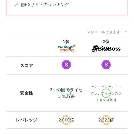
他FXサイトのランキング
スクロールできます
1位
2位
スコア
2
セントビンセント・
3つの国でライセ
安全性
グレナディーンのラ
ンス取得
※
イセンス取得
レバレッジ
2,000倍
2,222倍