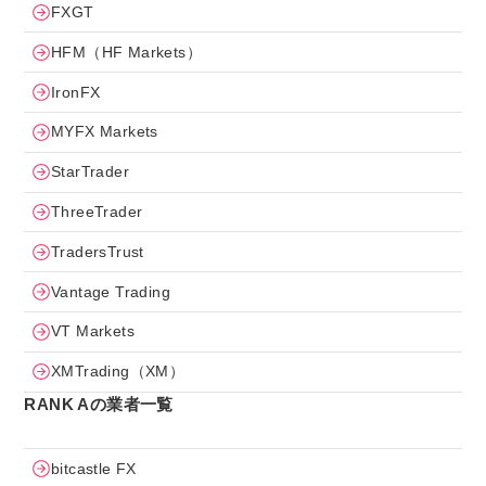
FXGT
HFM（HF Markets）
IronFX
MYFX Markets
StarTrader
ThreeTrader
TradersTrust
Vantage Trading
VT Markets
XMTrading（XM）
RANK Aの業者一覧
bitcastle FX